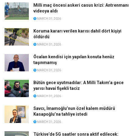
Milli maç öncesi askeri casus krizi: Antrenmanı
videoya aldı
MARCH 31, 2026
Koruma kararı verilen karısı dahil dört kişiyi
öldürdü
MARCH 31, 2026
Öcalan kendisi için yapılan konuta henüz
taşınmamış
MARCH 31, 2026
Bütün gece uyutmadılar: A Milli Takım’a gece
yarısı havai fişekli taciz
MARCH 31, 2026
Savcı, İmamoğlu’nun özel kalem müdürü
Kasapoğlu’na tahliye istedi
MARCH 31, 2026
Türkiye’de 5G saatler sonra aktif edilecek: