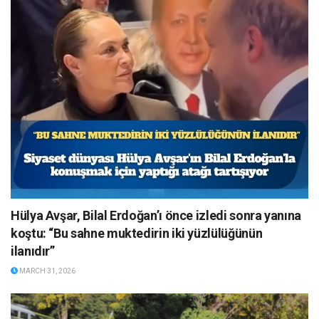
Hülya Avşar, Bilal Erdoğan’ı önce izledi sonra yanına
koştu: “Bu sahne muktedirin iki yüzlülüğünün
ilanıdır”
MARCH 31, 2026