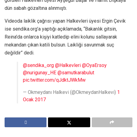
görülen Halkevleri üyesi Ayşegül Başar ve Hamit Dışkaya
dün sabah gözaltına alınmıştı.
Videoda laiklik çağrısı yapan Halkevleri üyesi Ergin Çevik
ise sendika.org’a yaptığı açıklamada, “Bakanlık gitsin,
Reina’da onlarca kişiyi katledip elini kolunu sallayarak
mekandan çıkan katili bulsun. Laikliği savunmak suç
değildir” dedi.
@sendika_org
@Halkevleri
@OyaErsoy
@nurigunay_HE
@samutkarabulut
pic.twitter.com/qJdktJWkMw
— Okmeydanı Halkevi (@OkmeydanHalkevi)
1
Ocak 2017