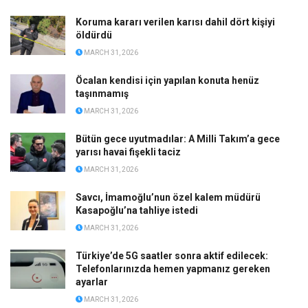
Koruma kararı verilen karısı dahil dört kişiyi
öldürdü
MARCH 31, 2026
Öcalan kendisi için yapılan konuta henüz
taşınmamış
MARCH 31, 2026
Bütün gece uyutmadılar: A Milli Takım’a gece
yarısı havai fişekli taciz
MARCH 31, 2026
Savcı, İmamoğlu’nun özel kalem müdürü
Kasapoğlu’na tahliye istedi
MARCH 31, 2026
Türkiye’de 5G saatler sonra aktif edilecek:
Telefonlarınızda hemen yapmanız gereken
ayarlar
MARCH 31, 2026