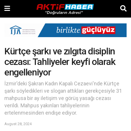
Kürtçe şarkı ve zılgıta disiplin
cezası: Tahliyeler keyfi olarak
engelleniyor
İzmir'deki Şakran Kadın Kapalı Cezaevi'nde Kürtçe
şarkı söyledikleri ve slogan attıkları gerekçesiyle 31
mahpusa bir ay iletişim ve görüş yasağı cezası
verildi. Mahpus yakınları tahliyelerinin
ertelenmesinden endişe ediyor.
August 28, 2024