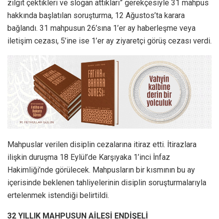
zılgıt çektikleri ve slogan attıkları” gerekçesiyle 31 mahpus
hakkında başlatılan soruşturma, 12 Ağustos’ta karara
bağlandı. 31 mahpusun 26’sına 1’er ay haberleşme veya
iletişim cezası, 5’ine ise 1’er ay ziyaretçi görüş cezası verdi.
Mahpuslar verilen disiplin cezalarına itiraz etti. İtirazlara
ilişkin duruşma 18 Eylül’de Karşıyaka 1’inci İnfaz
Hakimliği’nde görülecek. Mahpusların bir kısmının bu ay
içerisinde beklenen tahliyelerinin disiplin soruşturmalarıyla
ertelenmek istendiği belirtildi.
32 YILLIK MAHPUSUN AİLESİ ENDİŞELİ