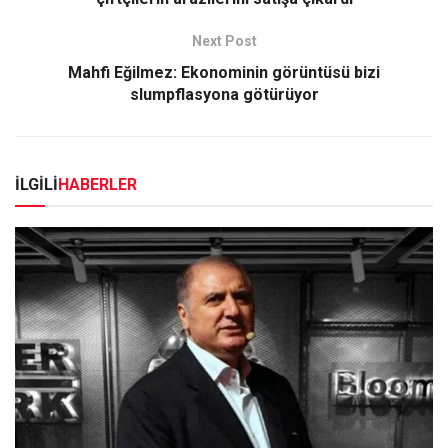
Next Post
Mahfi Eğilmez: Ekonominin görüntüsü bizi
slumpflasyona götürüyor
İLGİLİ
HABERLER