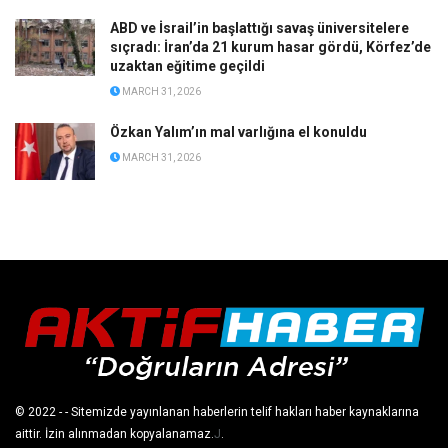
ABD ve İsrail’in başlattığı savaş üniversitelere
sıçradı: İran’da 21 kurum hasar gördü, Körfez’de
uzaktan eğitime geçildi
MARCH 31, 2026
Özkan Yalım’ın mal varlığına el konuldu
MARCH 31, 2026
© 2022
- - Sitemizde yayınlanan haberlerin telif hakları haber kaynaklarına
aittir. İzin alınmadan kopyalanamaz.
J
.