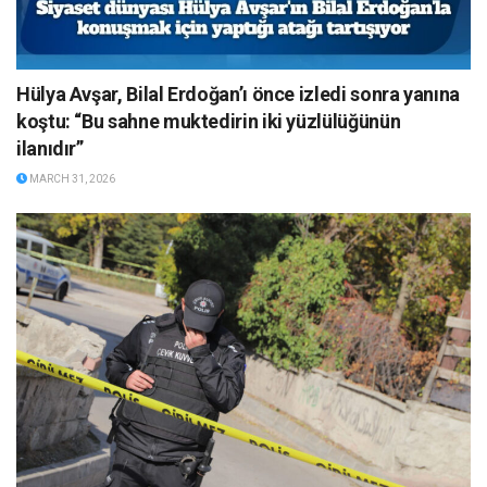
Hülya Avşar, Bilal Erdoğan’ı önce izledi sonra yanına
koştu: “Bu sahne muktedirin iki yüzlülüğünün
ilanıdır”
MARCH 31, 2026