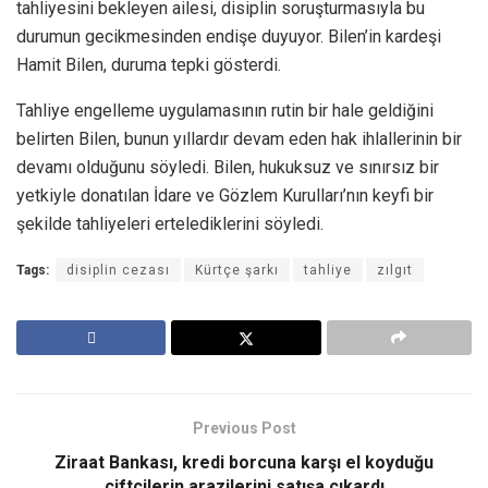
tahliyesini bekleyen ailesi, disiplin soruşturmasıyla bu
durumun gecikmesinden endişe duyuyor. Bilen’in kardeşi
Hamit Bilen, duruma tepki gösterdi.
Tahliye engelleme uygulamasının rutin bir hale geldiğini
belirten Bilen, bunun yıllardır devam eden hak ihlallerinin bir
devamı olduğunu söyledi. Bilen, hukuksuz ve sınırsız bir
yetkiyle donatılan İdare ve Gözlem Kurulları’nın keyfi bir
şekilde tahliyeleri ertelediklerini söyledi.
Tags:
disiplin cezası
Kürtçe şarkı
tahliye
zılgıt
Previous Post
Ziraat Bankası, kredi borcuna karşı el koyduğu
çiftçilerin arazilerini satışa çıkardı