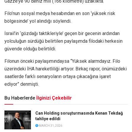
Gazze’ye 90 deniz mili (166 kilometre) uzaklıkta.
Filo’nun sosyal medya hesabından en son ‘yüksek risk
bölgesinde’ yol alındığı söylendi.
İsrail’in ‘gözdağı taktikleriyle’ geçen bir gecenin ardından
yolculuğun sürdüğü belirtilen paylaşımda filodaki herkesin
güvende olduğu belirtildi.
Filonun önceki paylaşımındaysa “Yüksek alarmdayız. Filo
üzerindeki İHA hareketliliği artıyor. Birkaç rapor, önümüzdeki
saatlerde farklı senaryoların ortaya çıkacağına işaret
ediyor” denmişti.
Bu Haberlerde
İlginizi Çekebilir
Can Holding soruşturmasında Kenan Tekdağ
tahliye edildi
MARCH 31, 2026