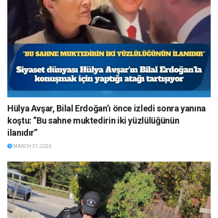
Hülya Avşar, Bilal Erdoğan’ı önce izledi sonra yanına
koştu: “Bu sahne muktedirin iki yüzlülüğünün
ilanıdır”
MARCH 31, 2026