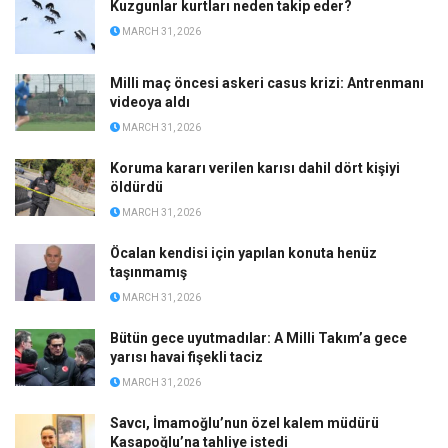
Kuzgunlar kurtları neden takip eder?
MARCH 31, 2026
Milli maç öncesi askeri casus krizi: Antrenmanı
videoya aldı
MARCH 31, 2026
Koruma kararı verilen karısı dahil dört kişiyi
öldürdü
MARCH 31, 2026
Öcalan kendisi için yapılan konuta henüz
taşınmamış
MARCH 31, 2026
Bütün gece uyutmadılar: A Milli Takım’a gece
yarısı havai fişekli taciz
MARCH 31, 2026
Savcı, İmamoğlu’nun özel kalem müdürü
Kasapoğlu’na tahliye istedi