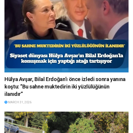
Hülya Avşar, Bilal Erdoğan’ı önce izledi sonra yanına
koştu: “Bu sahne muktedirin iki yüzlülüğünün
ilanıdır”
MARCH 31, 2026