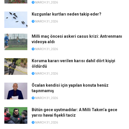
MARCH 31, 2026
Kuzgunlar kurtları neden takip eder?
MARCH 31, 2026
Milli maç öncesi askeri casus krizi: Antrenmanı
videoya aldı
MARCH 31, 2026
Koruma kararı verilen karısı dahil dört kişiyi
öldürdü
MARCH 31, 2026
Öcalan kendisi için yapılan konuta henüz
taşınmamış
MARCH 31, 2026
Bütün gece uyutmadılar: A Milli Takım’a gece
yarısı havai fişekli taciz
MARCH 31, 2026