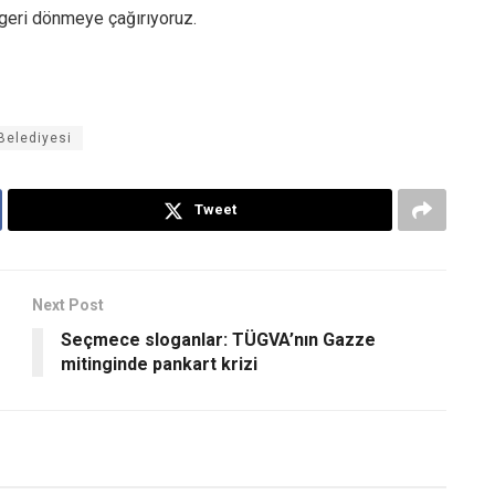
e geri dönmeye çağırıyoruz.
 Belediyesi
Tweet
Next Post
Seçmece sloganlar: TÜGVA’nın Gazze
mitinginde pankart krizi