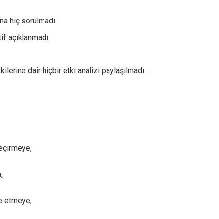
ına hiç sorulmadı.
tif açıklanmadı.
ilerine dair hiçbir etki analizi paylaşılmadı.
geçirmeye,
,
ze etmeye,