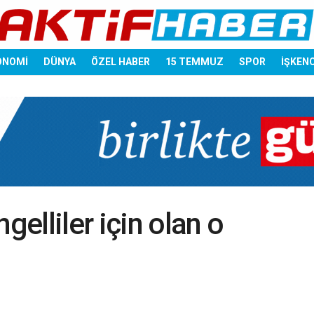
ONOMİ
DÜNYA
ÖZEL HABER
15 TEMMUZ
SPOR
İŞKEN
gelliler için olan o