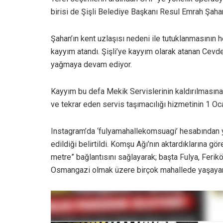
birisi de Şişli Belediye Başkanı Resul Emrah Şaha
Şahan’ın kent uzlaşısı nedeni ile tutuklanmasının 
kayyım atandı. Şişli’ye kayyım olarak atanan Cevde
yağmaya devam ediyor.
Kayyım bu defa Mekik Servislerinin kaldırılmasına k
ve tekrar eden servis taşımacılığı hizmetinin 1 Ocak 
Instagram’da ‘fulyamahallekomsuagi’ hesabından y
edildiği belirtildi. Komşu Ağı’nın aktardıklarına gö
metre” bağlantısını sağlayarak; başta Fulya, Ferik
Osmangazi olmak üzere birçok mahallede yaşayan 