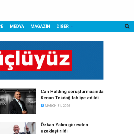
CE
MEDYA
MAGAZİN
DİĞER
Can Holding soruşturmasında
Kenan Tekdağ tahliye edildi
MARCH 31, 2026
Özkan Yalım görevden
uzaklaştırıldı