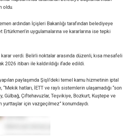
n oldu.
hemen ardından İçişleri Bakanlığı tarafından belediyeye
t Ertürkmen’in uygulamalarına ve kararlarına ise tepki
arar verdi. Belirli noktalar arasında düzenli, kısa mesafeli
2026 itibarı ile kaldırıldığı ifade edildi.
apılan paylaşımda Şişli’deki temel kamu hizmetinin iptal
re, “Mekik hatları, İETT ve raylı sistemlerin ulaşamadığı “son
öy, Gülbağ, Çiftehavuzlar, Teşvikiye, Bozkurt, Kuştepe ve
yurttaşlar için vazgeçilmez” konumdaydı.