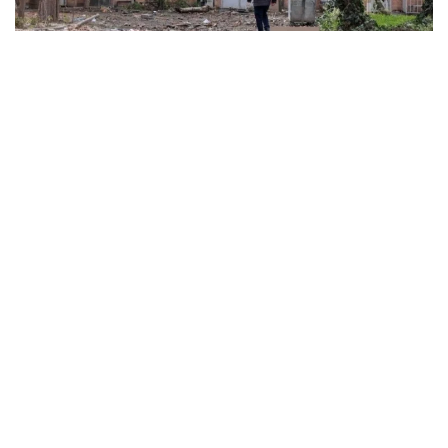
ABD ve İsrail’in başlattığı savaş üniversitelere sıçradı:
İran’da 21 kurum hasar gördü, Körfez’de uzaktan
eğitime geçildi
MARCH 31, 2026