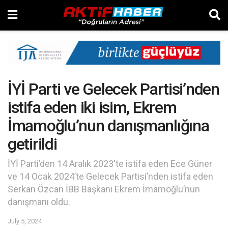
İYİ Parti ve Gelecek Partisi’nden
istifa eden iki isim, Ekrem
İmamoğlu’nun danışmanlığına
getirildi
İYİ Parti’den 14 Aralık 2023'te istifa eden Ece Güner
ve 14 Ocak 2024’te Gelecek Partisi’nden istifa eden
Serkan Özcan İBB Başkanı Ekrem İmamoğlu’nun
danışmanı oldu.
July 5, 2024