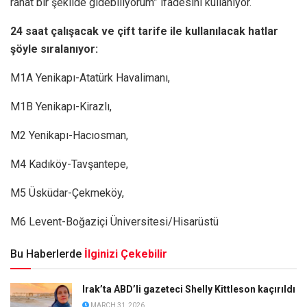
rahat bir şekilde gidebiliyorum” ifadesini kullanıyor.
24 saat çalışacak ve çift tarife ile kullanılacak hatlar
şöyle sıralanıyor:
M1A Yenikapı-Atatürk Havalimanı,
M1B Yenikapı-Kirazlı,
M2 Yenikapı-Hacıosman,
M4 Kadıköy-Tavşantepe,
M5 Üsküdar-Çekmeköy,
M6 Levent-Boğaziçi Üniversitesi/Hisarüstü
Bu Haberlerde
İlginizi Çekebilir
Irak’ta ABD’li gazeteci Shelly Kittleson kaçırıldı
MARCH 31, 2026