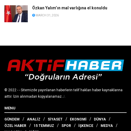
Özkan Yalım’ın mal varlığına el konuldu
MARCH 31, 2026
© 2022
- - Sitemizde yayınlanan haberlerin telif hakları haber kaynaklarına
aittir. İzin alınmadan kopyalanamaz.
J
.
MENU
GÜNDEM
ANALİZ
SİYASET
EKONOMİ
DÜNYA
ÖZEL HABER
15 TEMMUZ
SPOR
İŞKENCE
MEDYA