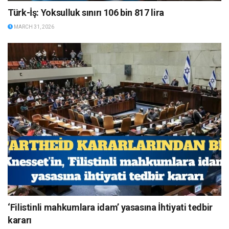
Türk-İş: Yoksulluk sınırı 106 bin 817 lira
MARCH 31, 2026
‘Filistinli mahkumlara idam’ yasasına İhtiyati tedbir
kararı