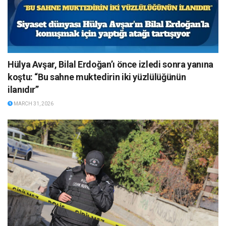
Hülya Avşar, Bilal Erdoğan’ı önce izledi sonra yanına
koştu: “Bu sahne muktedirin iki yüzlülüğünün
ilanıdır”
MARCH 31, 2026