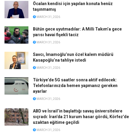
Öcalan kendisi için yapılan konuta henüz
taşınmamış
MARCH 31, 2026
Bütün gece uyutmadılar: A Milli Takım’a gece
yarısı havai fişekli taciz
MARCH 31, 2026
Savcı, İmamoğlu’nun özel kalem müdürü
Kasapoğlu’na tahliye istedi
MARCH 31, 2026
Türkiye’de 5G saatler sonra aktif edilecek:
Telefonlarınızda hemen yapmanız gereken
ayarlar
MARCH 31, 2026
ABD ve İsrail’in başlattığı savaş üniversitelere
sıçradı: İran’da 21 kurum hasar gördü, Körfez’de
uzaktan eğitime geçildi
MARCH 31, 2026