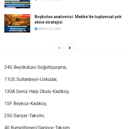
Boykotun anatomisi: Mekke’de toplumsal yok
etme stratejisi
MARCH 31, 2026
34G Beylikdüzü-Söğütlüçeşme,
11ÜS Sultanbeyli-Üsküdar,
130A Deniz Harp Okulu-Kadıköy,
15F Beykoz-Kadıköy,
25G Sarıyer-Taksim,
40 Rumelifeneri/Garipçe-Taksim,