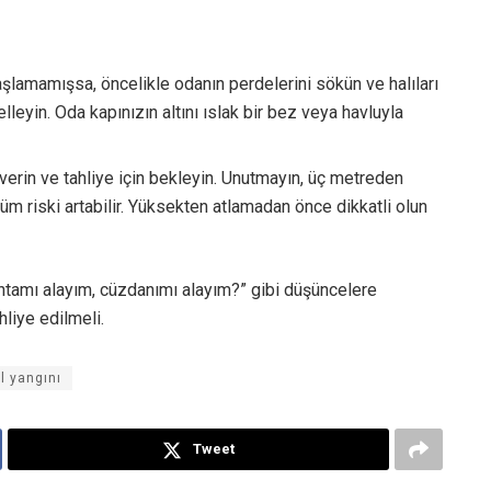
şlamamışsa, öncelikle odanın perdelerini sökün ve halıları
lleyin. Oda kapınızın altını ıslak bir bez veya havluyla
verin ve tahliye için bekleyin. Unutmayın, üç metreden
 riski artabilir. Yüksekten atlamadan önce dikkatli olun
Çantamı alayım, cüzdanımı alayım?” gibi düşüncelere
hliye edilmeli.
l yangını
Tweet