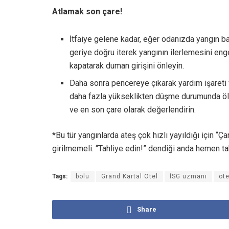
Atlamak son çare!
İtfaiye gelene kadar, eğer odanızda yangın ba
geriye doğru iterek yangının ilerlemesini enge
kapatarak duman girişini önleyin.
Daha sonra pencereye çıkarak yardım işareti 
daha fazla yükseklikten düşme durumunda ölüm
ve en son çare olarak değerlendirin.
*Bu tür yangınlarda ateş çok hızlı yayıldığı için “
girilmemeli. “Tahliye edin!” dendiği anda hemen ta
Tags:
bolu
Grand Kartal Otel
İSG uzmanı
ote
Share