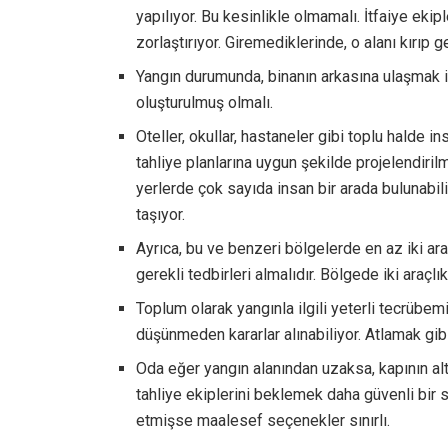
yapılıyor. Bu kesinlikle olmamalı. İtfaiye ekip
zorlaştırıyor. Giremediklerinde, o alanı kırıp 
Yangın durumunda, binanın arkasına ulaşmak i
oluşturulmuş olmalı.
Oteller, okullar, hastaneler gibi toplu halde i
tahliye planlarına uygun şekilde projelendiril
yerlerde çok sayıda insan bir arada bulunabi
taşıyor.
Ayrıca, bu ve benzeri bölgelerde en az iki ara
gerekli tedbirleri almalıdır. Bölgede iki araçlı
Toplum olarak yangınla ilgili yeterli tecrübemi
düşünmeden kararlar alınabiliyor. Atlamak gibi
Oda eğer yangın alanından uzaksa, kapının alt
tahliye ekiplerini beklemek daha güvenli bir s
etmişse maalesef seçenekler sınırlı.