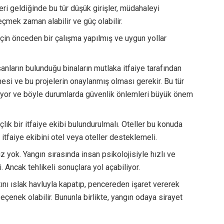
leri geldiğinde bu tür düşük girişler, müdahaleyi
geçmek zaman alabilir ve güç olabilir.
çin önceden bir çalışma yapılmış ve uygun yollar
nsanların bulunduğu binaların mutlaka itfaiye tarafından
mesi ve bu projelerin onaylanmış olması gerekir. Bu tür
liyor ve böyle durumlarda güvenlik önlemleri büyük önem
çlık bir itfaiye ekibi bulundurulmalı. Oteller bu konuda
k itfaiye ekibini otel veya oteller desteklemeli.
z yok. Yangın sırasında insan psikolojisiyle hızlı ve
. Ancak tehlikeli sonuçlara yol açabiliyor.
ını ıslak havluyla kapatıp, pencereden işaret vererek
eçenek olabilir. Bununla birlikte, yangın odaya sirayet