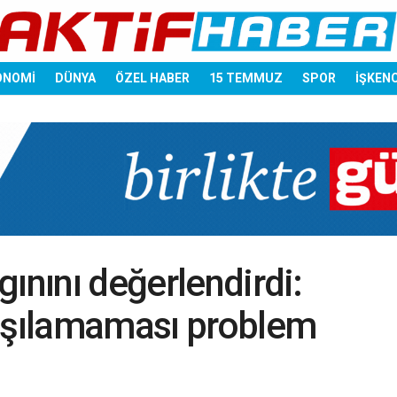
ONOMİ
DÜNYA
ÖZEL HABER
15 TEMMUZ
SPOR
İŞKEN
ınını değerlendirdi:
laşılamaması problem