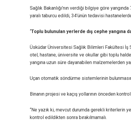
Sağlık Bakanlığı’nın verdiği bilgiye göre yangında 7
yaralı taburcu edildi, 34’ünün tedavisi hastaneler
‘Toplu bulunulan yerlerde dış cephe yangına da
Üsküdar Üniversitesi Sağlık Bilimleri Fakültesi İ
otel, hastane, üniversite ve okullar gibi toplu hald
yangına uzun süre dayanabilen malzemelerden yapı
Uçan otomatik söndürme sistemlerinin bulunmasını
Binanın projesi ve kaçış yollarının önceden kontro
“Ne yazık ki, mevcut durumda gerekli kriterlerin ye
kontrol edildikten sonra bırakılmamalı.