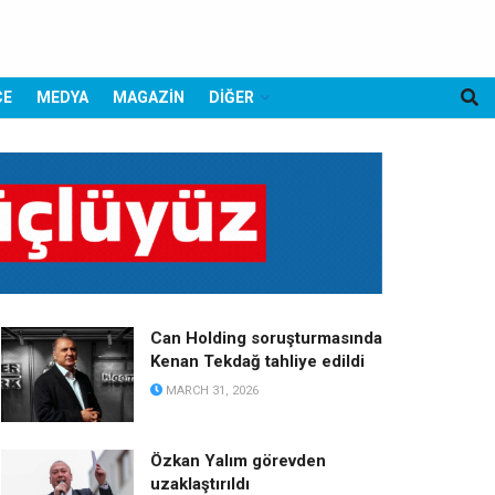
CE
MEDYA
MAGAZİN
DİĞER
Can Holding soruşturmasında
Kenan Tekdağ tahliye edildi
MARCH 31, 2026
Özkan Yalım görevden
uzaklaştırıldı