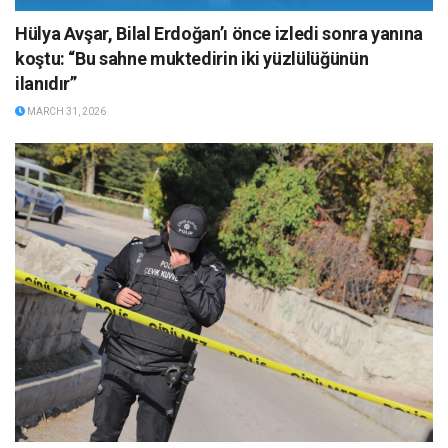
Hülya Avşar, Bilal Erdoğan’ı önce izledi sonra yanına
koştu: “Bu sahne muktedirin iki yüzlülüğünün
ilanıdır”
MARCH 31, 2026