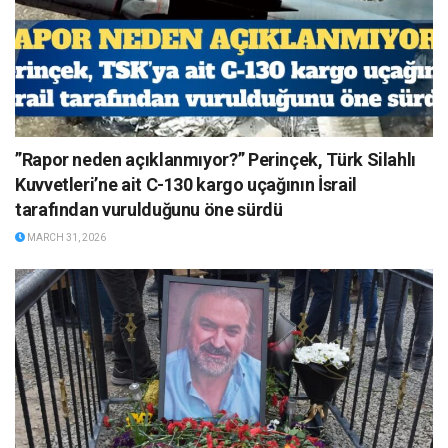
”Rapor neden açıklanmıyor?” Perinçek, Türk Silahlı
Kuvvetleri’ne ait C-130 kargo uçağının İsrail
tarafından vurulduğunu öne sürdü
MARCH 31, 2026