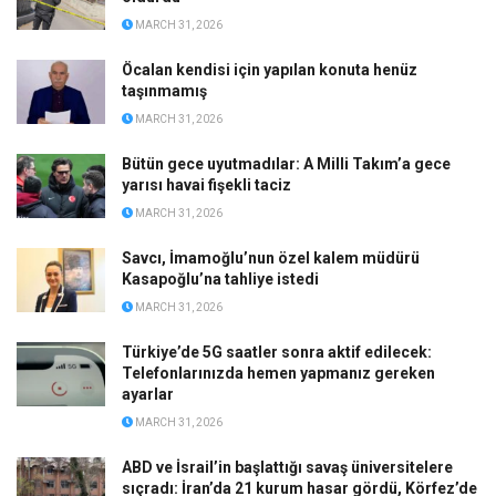
MARCH 31, 2026
Öcalan kendisi için yapılan konuta henüz
taşınmamış
MARCH 31, 2026
Bütün gece uyutmadılar: A Milli Takım’a gece
yarısı havai fişekli taciz
MARCH 31, 2026
Savcı, İmamoğlu’nun özel kalem müdürü
Kasapoğlu’na tahliye istedi
MARCH 31, 2026
Türkiye’de 5G saatler sonra aktif edilecek:
Telefonlarınızda hemen yapmanız gereken
ayarlar
MARCH 31, 2026
ABD ve İsrail’in başlattığı savaş üniversitelere
sıçradı: İran’da 21 kurum hasar gördü, Körfez’de