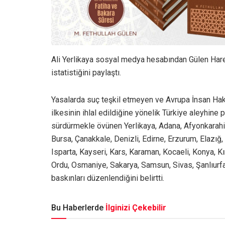
Ali Yerlikaya sosyal medya hesabından Gülen Hare
istatistiğini paylaştı.
Yasalarda suç teşkil etmeyen ve Avrupa İnsan Ha
ilkesinin ihlal edildiğine yönelik Türkiye aleyhi
sürdürmekle övünen Yerlikaya, Adana, Afyonkarahisa
Bursa, Çanakkale, Denizli, Edirne, Erzurum, Elazığ, 
Isparta, Kayseri, Kars, Karaman, Kocaeli, Konya, Kı
Ordu, Osmaniye, Sakarya, Samsun, Sivas, Şanlıurfa
baskınları düzenlendiğini belirtti.
Bu Haberlerde
İlginizi Çekebilir