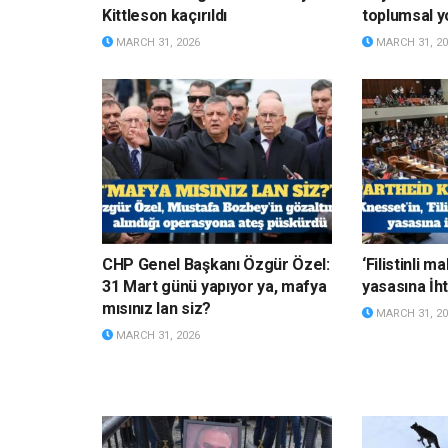
Kittleson kaçırıldı
toplumsal y
MARCH 31, 2026
MARCH 31, 20
CHP Genel Başkanı Özgür Özel:
‘Filistinli 
31 Mart günü yapıyor ya, mafya
yasasına İht
mısınız lan siz?
MARCH 31, 20
MARCH 31, 2026