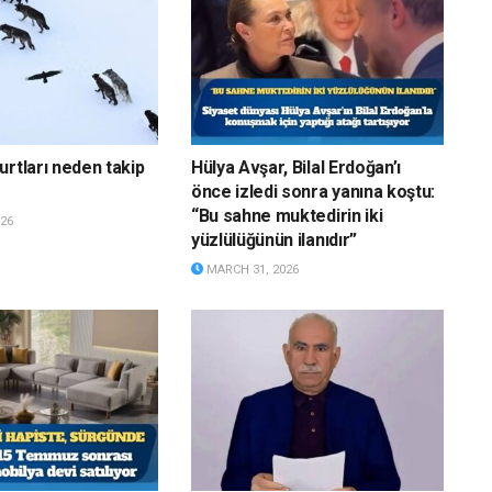
urtları neden takip
Hülya Avşar, Bilal Erdoğan’ı
önce izledi sonra yanına koştu:
“Bu sahne muktedirin iki
26
yüzlülüğünün ilanıdır”
MARCH 31, 2026