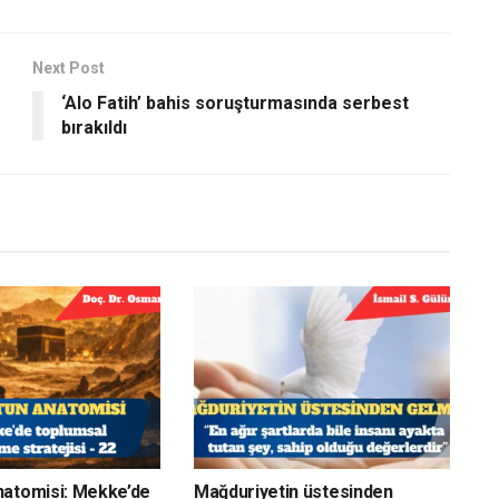
Next Post
‘Alo Fatih’ bahis soruşturmasında serbest
bırakıldı
natomisi: Mekke’de
Mağduriyetin üstesinden