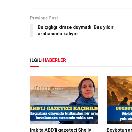
Previous Post
Bu çığlığı kimse duymadı: Beş yıldır
arabasında kalıyor
İLGİLİ
HABERLER
Irak’ta ABD’li gazeteci Shelly
Boykotun a