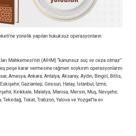
keti’ne yönelik yapılan hukuksuz operasyonların
kları Mahkemesi’nin (AİHM) “kanunsuz suç ve ceza olmaz”
ne peş peşe karar vermesine rağmen soykırım operasyonlarını
r, Amasya, Ankara, Antalya, Aksaray, Aydın, Bingöl, Bitlis,
Eskişehir, Gaziantep, Giresun, Hatay, İstanbul, İzmir,
rşehir, Kırıkkale, Malatya, Manisa, Mersin, Muş, Nevşehir,
, Tekirdağ, Tokat, Trabzon, Yalova ve Yozgat’ta ev