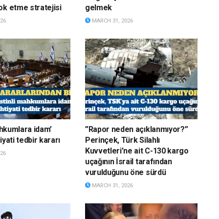
ok etme stratejisi
gelmek
26
MARCH 31, 2026
mahkumlara idam’
”Rapor neden açıklanmıyor?”
iyati tedbir kararı
Perinçek, Türk Silahlı
Kuvvetleri’ne ait C-130 kargo
26
uçağının İsrail tarafından
vurulduğunu öne sürdü
MARCH 31, 2026