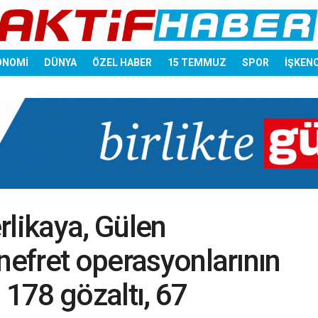
ONOMİ
DÜNYA
ÖZEL HABER
15 TEMMUZ
SPOR
İŞKEN
erlikaya, Gülen
nefret operasyonlarının
: 178 gözaltı, 67