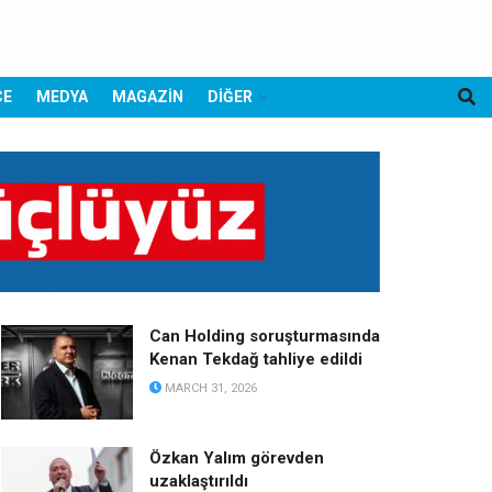
CE
MEDYA
MAGAZİN
DİĞER
Can Holding soruşturmasında
Kenan Tekdağ tahliye edildi
MARCH 31, 2026
Özkan Yalım görevden
uzaklaştırıldı