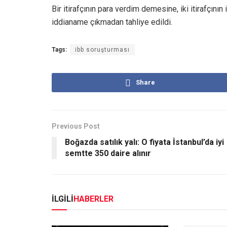
Bir itirafçının para verdim demesine, iki itirafçını
iddianame çıkmadan tahliye edildi.
Tags:
ibb soruşturması
Share
Previous Post
Boğazda satılık yalı: O fiyata İstanbul’da iyi
semtte 350 daire alınır
İLGİLİ
HABERLER