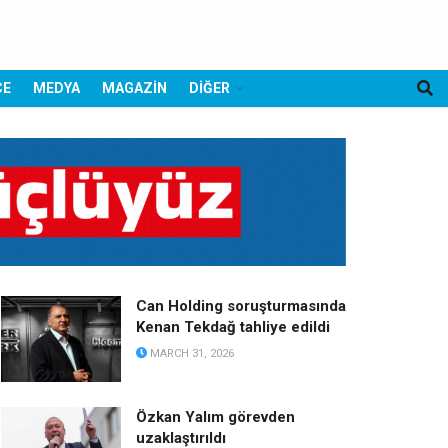
CE
MEDYA
MAGAZİN
DİĞER
Can Holding soruşturmasında
Kenan Tekdağ tahliye edildi
MARCH 31, 2026
Özkan Yalım görevden
uzaklaştırıldı