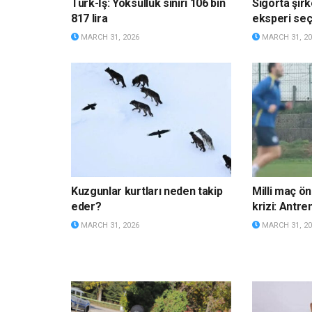
Türk-İş: Yoksulluk sınırı 106 bin
Sigorta şirk
817 lira
eksperi s
MARCH 31, 2026
MARCH 31, 20
Kuzgunlar kurtları neden takip
Milli maç ö
eder?
krizi: Antre
MARCH 31, 2026
MARCH 31, 20