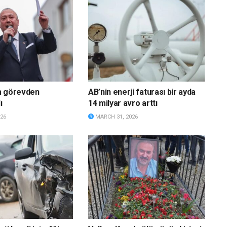
m görevden
AB’nin enerji faturası bir ayda
ı
14 milyar avro arttı
26
MARCH 31, 2026