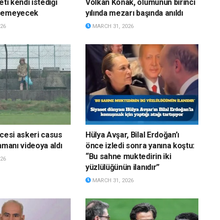
eti kendi istediği
Volkan Konak, ölümünün birinci
eçemeyecek
yılında mezarı başında anıldı
26
MARCH 31, 2026
ncesi askeri casus
Hülya Avşar, Bilal Erdoğan’ı
nmanı videoya aldı
önce izledi sonra yanına koştu:
“Bu sahne muktedirin iki
26
yüzlülüğünün ilanıdır”
MARCH 31, 2026