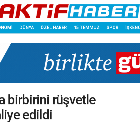
ONOMİ
DÜNYA
ÖZEL HABER
15 TEMMUZ
SPOR
İŞKEN
birbirini rüşvetle
liye edildi