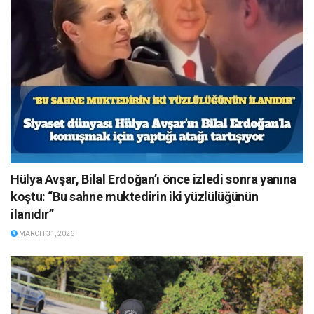
Hülya Avşar, Bilal Erdoğan’ı önce izledi sonra yanına
koştu: “Bu sahne muktedirin iki yüzlülüğünün
ilanıdır”
MARCH 31, 2026