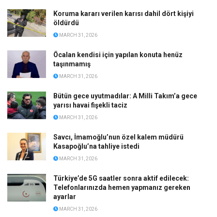
Koruma kararı verilen karısı dahil dört kişiyi
öldürdü
MARCH 31, 2026
Öcalan kendisi için yapılan konuta henüz
taşınmamış
MARCH 31, 2026
Bütün gece uyutmadılar: A Milli Takım’a gece
yarısı havai fişekli taciz
MARCH 31, 2026
Savcı, İmamoğlu’nun özel kalem müdürü
Kasapoğlu’na tahliye istedi
MARCH 31, 2026
Türkiye’de 5G saatler sonra aktif edilecek:
Telefonlarınızda hemen yapmanız gereken
ayarlar
MARCH 31, 2026