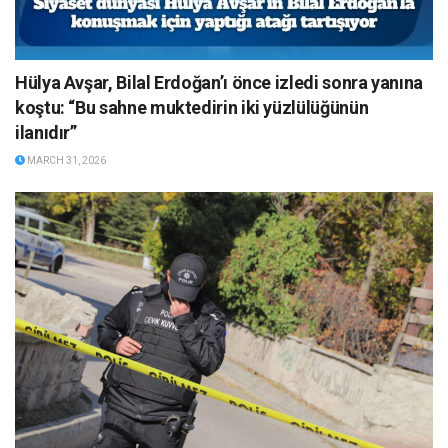
Hülya Avşar, Bilal Erdoğan’ı önce izledi sonra yanına
koştu: “Bu sahne muktedirin iki yüzlülüğünün
ilanıdır”
MARCH 31, 2026