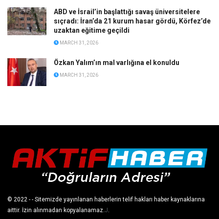
ABD ve İsrail’in başlattığı savaş üniversitelere
sıçradı: İran’da 21 kurum hasar gördü, Körfez’de
uzaktan eğitime geçildi
MARCH 31, 2026
Özkan Yalım’ın mal varlığına el konuldu
MARCH 31, 2026
© 2022
- - Sitemizde yayınlanan haberlerin telif hakları haber kaynaklarına
aittir. İzin alınmadan kopyalanamaz.
J
.