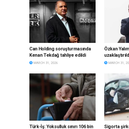
Can Holding soruşturmasında
Özkan Yalı
Kenan Tekdağ tahliye edildi
uzaklaştırıld
MARCH 31, 2026
MARCH 31, 20
Türk-İş: Yoksulluk sınırı 106 bin
Sigorta şirk