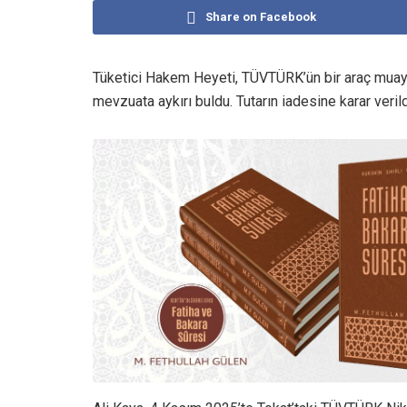
Share on Facebook
Tüketici Hakem Heyeti, TÜVTÜRK’ün bir araç mua
mevzuata aykırı buldu. Tutarın iadesine karar verild