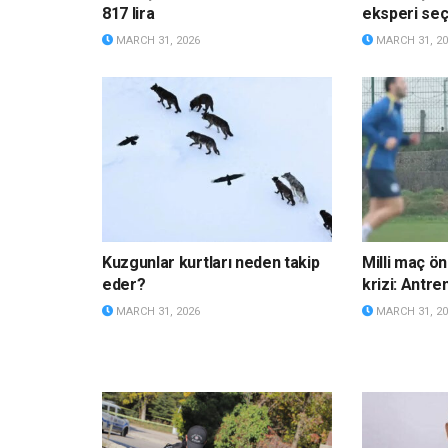
817 lira
eksperi s
MARCH 31, 2026
MARCH 31, 20
Kuzgunlar kurtları neden takip
Milli maç ö
eder?
krizi: Antre
MARCH 31, 2026
MARCH 31, 20