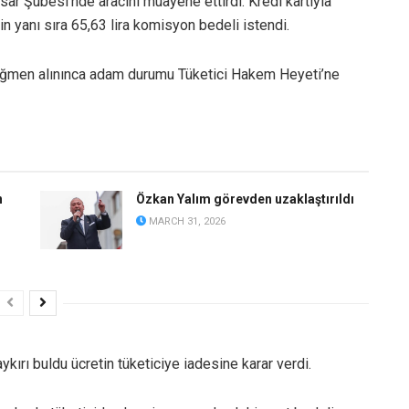
ar Şubesi’nde aracını muayene ettirdi. Kredi kartıyla
yanı sıra 65,63 lira komisyon bedeli istendi.
 rağmen alınınca adam durumu Tüketici Hakem Heyeti’ne
n
Özkan Yalım görevden uzaklaştırıldı
MARCH 31, 2026
rı buldu ücretin tüketiciye iadesine karar verdi.