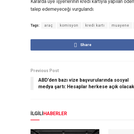
Kararda üye işyerlerinin kredi kartıyla yapılan ö
talep edemeyeceği vurgulandı.
Tags:
araç
komisyon
kredi kartı
muayene
Share
Previous Post
ABD’den bazı vize başvurularında sosyal
medya şartı: Hesaplar herkese açık olaca
İLGİLİ
HABERLER