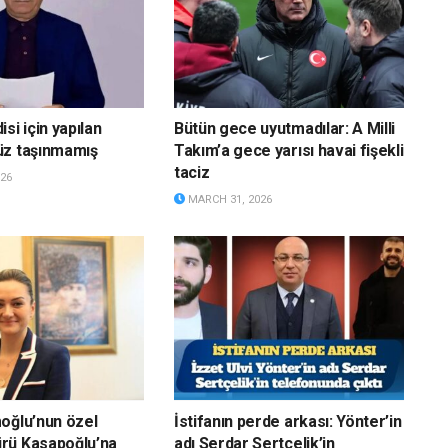
si için yapılan
Bütün gece uyutmadılar: A Milli
üz taşınmamış
Takım’a gece yarısı havai fişekli
taciz
26
MARCH 31, 2026
oğlu’nun özel
İstifanın perde arkası: Yönter’in
rü Kasapoğlu’na
adı Serdar Sertçelik’in