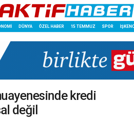
ONOMİ
DÜNYA
ÖZEL HABER
15 TEMMUZ
SPOR
İŞKEN
muayenesinde kredi
al değil