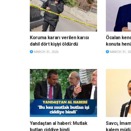
Koruma kararı verilen karısı
Öcalan kendi
dahil dört kişiyi öldürdü
konuta hen
MARCH 31, 2026
MARCH 31, 20
Yandaştan al haberi: Mutlak
Savcı, İmam
butlan ciddiye bindi
kalem müdü