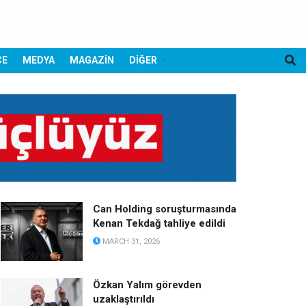
CE
MEDYA
MAGAZİN
DİĞER
Can Holding soruşturmasında
Kenan Tekdağ tahliye edildi
MARCH 31, 2026
Özkan Yalım görevden
uzaklaştırıldı