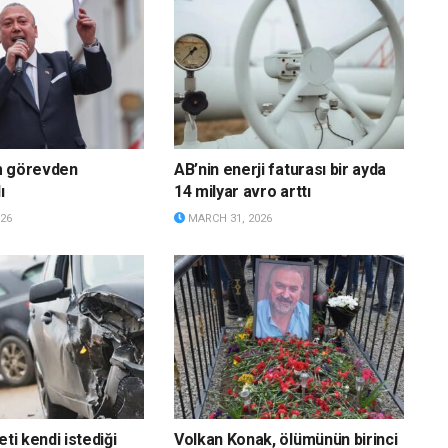
m görevden
AB’nin enerji faturası bir ayda
ı
14 milyar avro arttı
26
MARCH 31, 2026
eti kendi istediği
Volkan Konak, ölümünün birinci