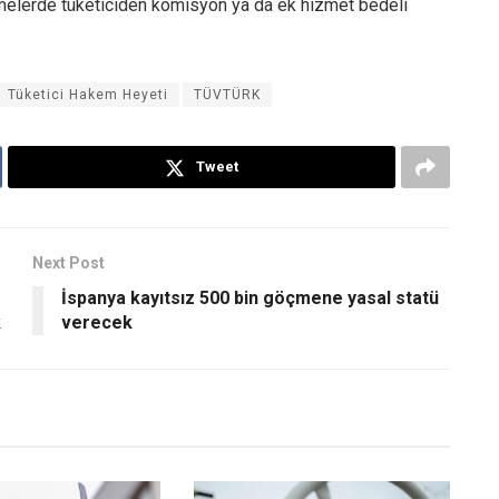
demelerde tüketiciden komisyon ya da ek hizmet bedeli
Tüketici Hakem Heyeti
TÜVTÜRK
Tweet
Next Post
İspanya kayıtsız 500 bin göçmene yasal statü
k
verecek