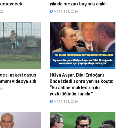
eçemeyecek
yılında mezarı başında anıldı
26
MARCH 31, 2026
ncesi askeri casus
Hülya Avşar, Bilal Erdoğan’ı
nmanı videoya aldı
önce izledi sonra yanına koştu:
“Bu sahne muktedirin iki
26
yüzlülüğünün ilanıdır”
MARCH 31, 2026