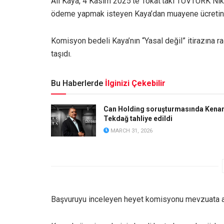
Ali Kaya, 4 Kasım 2025’te Tokat’taki TÜVTÜRK Niks
ödeme yapmak isteyen Kaya’dan muayene ücretinin 
Komisyon bedeli Kaya’nın “Yasal değil” itirazına
taşıdı.
Bu Haberlerde
İlginizi Çekebilir
Can Holding soruşturmasında Kena
Tekdağ tahliye edildi
MARCH 31, 2026
Başvuruyu inceleyen heyet komisyonu mevzuata aykı