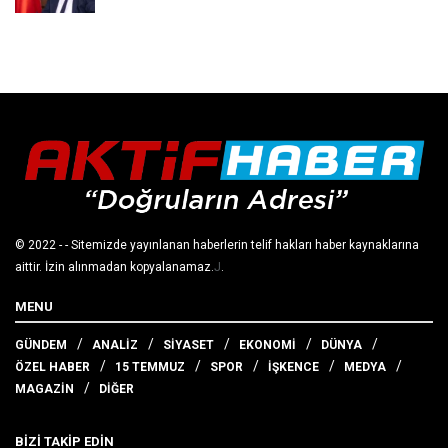
© 2022
- - Sitemizde yayınlanan haberlerin telif hakları haber kaynaklarına
aittir. İzin alınmadan kopyalanamaz.
J
.
MENU
GÜNDEM
ANALİZ
SİYASET
EKONOMİ
DÜNYA
ÖZEL HABER
15 TEMMUZ
SPOR
İŞKENCE
MEDYA
MAGAZİN
DİĞER
BİZİ TAKİP EDİN