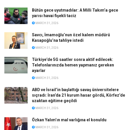
Bütün gece uyutmadılar: A Milli Takım’a gece
yarısı havai fişekli taciz
MARCH 31, 2026
Savcı, İmamoğlu’nun özel kalem müdürü
Kasapoğlu’na tahliye istedi
MARCH 31, 2026
Türkiye’de 5G saatler sonra aktif edilecek:
Telefonlarınızda hemen yapmanız gereken
ayarlar
MARCH 31, 2026
ABD ve İsrail’in başlattığı savaş üniversitelere
sıçradı: İran’da 21 kurum hasar gördü, Körfez’de
uzaktan eğitime geçildi
MARCH 31, 2026
Özkan Yalım’ın mal varlığına el konuldu
MARCH 31, 2026