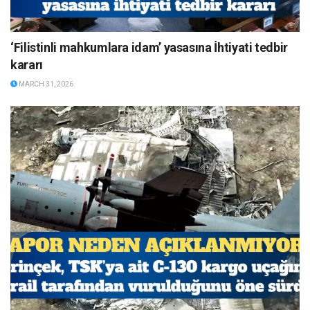
‘Filistinli mahkumlara idam’ yasasına İhtiyati tedbir
kararı
MARCH 31, 2026