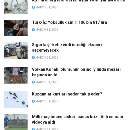
AB’nin enerji faturası bir ayda 14 milyar avro arttı
MARCH 31, 2026
Türk-İş: Yoksulluk sınırı 106 bin 817 lira
MARCH 31, 2026
Sigorta şirketi kendi istediği eksperi
seçemeyecek
MARCH 31, 2026
Volkan Konak, ölümünün birinci yılında mezarı
başında anıldı
MARCH 31, 2026
Kuzgunlar kurtları neden takip eder?
MARCH 31, 2026
Milli maç öncesi askeri casus krizi: Antrenmanı
videoya aldı
MARCH 31, 2026