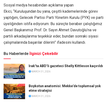
Sosyal medya hesabından açıklama yapan
Ekici, “Kuruluşundan bu yana, çeşitli kademelerinde görev
yaptığım, Gelecek Partisi Parti Yönetim Kurulu (PYK) ve parti
üyeliğinden istifa ediyorum. Bu süreçte beraber çalıştığımız
Genel Başkanımız Prof. Dr. Sayın Ahmet Davutoğlu’na ve
partili arkadaşlarıma teşekkür eder, bundan sonraki siyasi
çalışmalarında başarılar dilerim” ifadesini kullandı.
Bu Haberlerde
İlginizi Çekebilir
Irak’ta ABD’li gazeteci Shelly Kittleson kaçırıldı
MARCH 31, 2026
Boykotun anatomisi: Mekke’de toplumsal yok
etme stratejisi
MARCH 31, 2026