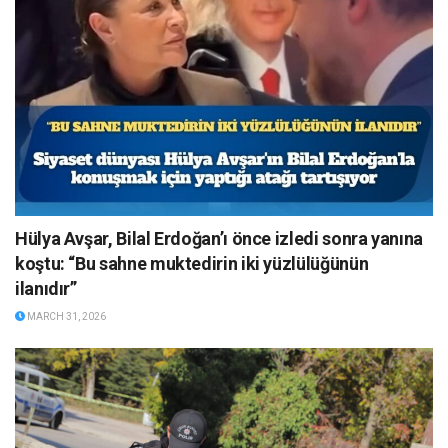
Hülya Avşar, Bilal Erdoğan’ı önce izledi sonra yanına
koştu: “Bu sahne muktedirin iki yüzlülüğünün
ilanıdır”
MARCH 31, 2026