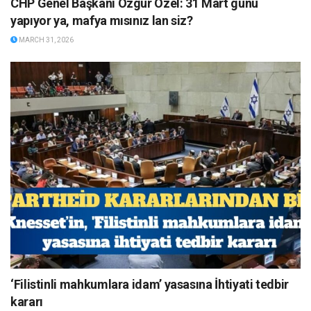
CHP Genel Başkanı Özgür Özel: 31 Mart günü
yapıyor ya, mafya mısınız lan siz?
MARCH 31, 2026
‘Filistinli mahkumlara idam’ yasasına İhtiyati tedbir
kararı