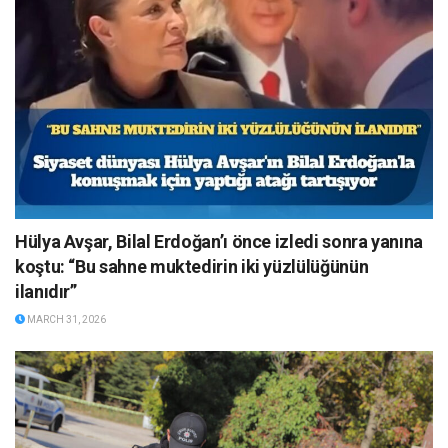
Hülya Avşar, Bilal Erdoğan’ı önce izledi sonra yanına
koştu: “Bu sahne muktedirin iki yüzlülüğünün
ilanıdır”
MARCH 31, 2026