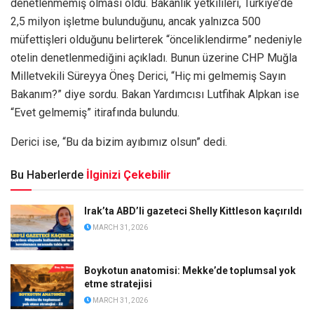
denetlenmemiş olması oldu. Bakanlık yetkilileri, Türkiye’de
2,5 milyon işletme bulunduğunu, ancak yalnızca 500
müfettişleri olduğunu belirterek “önceliklendirme” nedeniyle
otelin denetlenmediğini açıkladı. Bunun üzerine CHP Muğla
Milletvekili Süreyya Öneş Derici, “Hiç mi gelmemiş Sayın
Bakanım?” diye sordu. Bakan Yardımcısı Lutfihak Alpkan ise
“Evet gelmemiş” itirafında bulundu.
Derici ise, “Bu da bizim ayıbımız olsun” dedi.
Bu Haberlerde
İlginizi Çekebilir
Irak’ta ABD’li gazeteci Shelly Kittleson kaçırıldı
MARCH 31, 2026
Boykotun anatomisi: Mekke’de toplumsal yok
etme stratejisi
MARCH 31, 2026