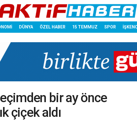
ONOMİ
DÜNYA
ÖZEL HABER
15 TEMMUZ
SPOR
İŞKEN
seçimden bir ay önce
ık çiçek aldı