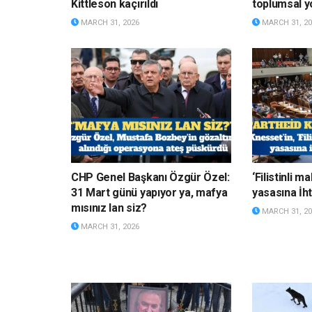
Kittleson kaçırıldı
toplumsal y
MARCH 31, 2026
MARCH 31, 20
CHP Genel Başkanı Özgür Özel:
‘Filistinli 
31 Mart günü yapıyor ya, mafya
yasasına İht
mısınız lan siz?
MARCH 31, 20
MARCH 31, 2026