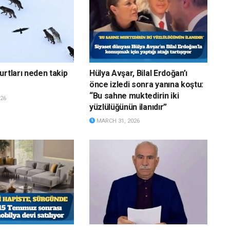
urtları neden takip
Hülya Avşar, Bilal Erdoğan’ı
önce izledi sonra yanına koştu:
“Bu sahne muktedirin iki
26
yüzlülüğünün ilanıdır”
MARCH 31, 2026