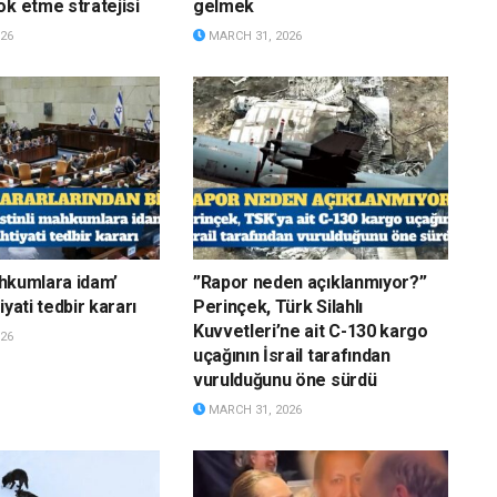
ok etme stratejisi
gelmek
26
MARCH 31, 2026
mahkumlara idam’
”Rapor neden açıklanmıyor?”
iyati tedbir kararı
Perinçek, Türk Silahlı
Kuvvetleri’ne ait C-130 kargo
26
uçağının İsrail tarafından
vurulduğunu öne sürdü
MARCH 31, 2026