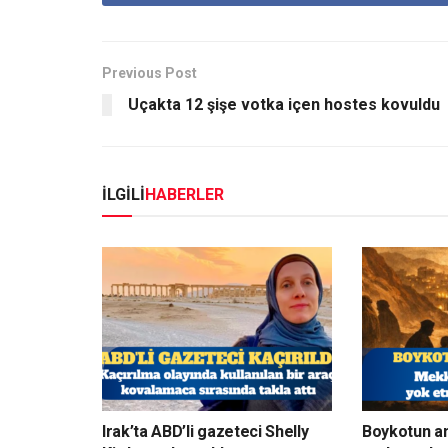
Previous Post
Uçakta 12 şişe votka içen hostes kovuldu
İLGİLİ
HABERLER
Irak’ta ABD’li gazeteci Shelly
Boykotun a