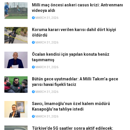
Milli maç öncesi askeri casus krizi: Antrenmanı
videoya aldı
MARCH 31, 2026
Koruma kararı verilen karısı dahil dört kişiyi
öldürdü
MARCH 31, 2026
Öcalan kendisi için yapılan konuta henüz
taşınmamış
MARCH 31, 2026
Bütün gece uyutmadılar: A Milli Takım’a gece
yarısı havai fişekli taciz
MARCH 31, 2026
Savcı, İmamoğlu’nun özel kalem müdürü
Kasapoğlu’na tahliye istedi
MARCH 31, 2026
Türkiye’de 5G saatler sonra aktif edilecek: