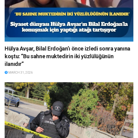
Hülya Avşar, Bilal Erdoğan’ı önce izledi sonra yanına
koştu: “Bu sahne muktedirin iki yüzlülüğünün
ilanıdır”
MARCH 31, 2026