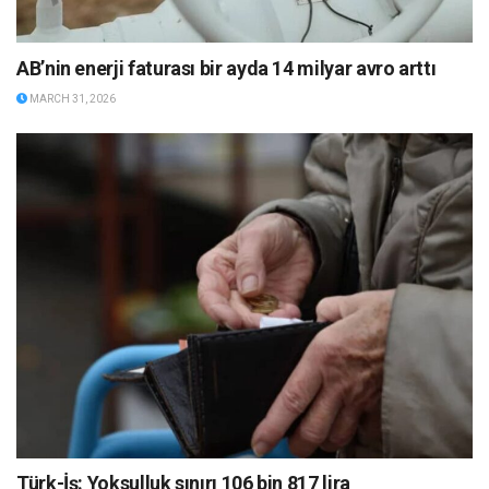
AB’nin enerji faturası bir ayda 14 milyar avro arttı
MARCH 31, 2026
Türk-İş: Yoksulluk sınırı 106 bin 817 lira