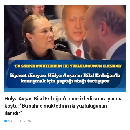
Hülya Avşar, Bilal Erdoğan’ı önce izledi sonra yanına
koştu: “Bu sahne muktedirin iki yüzlülüğünün
ilanıdır”
MARCH 31, 2026