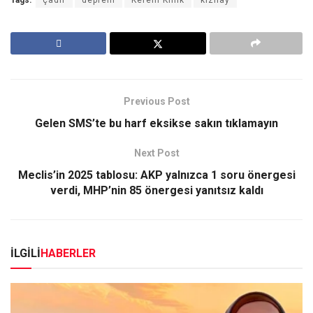
Tags:
çadır
deprem
Kerem Kınık
kızılay
Previous Post
Gelen SMS’te bu harf eksikse sakın tıklamayın
Next Post
Meclis’in 2025 tablosu: AKP yalnızca 1 soru önergesi
verdi, MHP’nin 85 önergesi yanıtsız kaldı
İLGİLİ
HABERLER