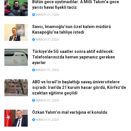
Bütün gece uyutmadılar: A Milli Takım’a gece
yarısı havai fişekli taciz
MARCH 31, 2026
Savcı, İmamoğlu’nun özel kalem müdürü
Kasapoğlu’na tahliye istedi
MARCH 31, 2026
Türkiye’de 5G saatler sonra aktif edilecek:
Telefonlarınızda hemen yapmanız gereken
ayarlar
MARCH 31, 2026
ABD ve İsrail’in başlattığı savaş üniversitelere
sıçradı: İran’da 21 kurum hasar gördü, Körfez’de
uzaktan eğitime geçildi
MARCH 31, 2026
Özkan Yalım’ın mal varlığına el konuldu
MARCH 31, 2026