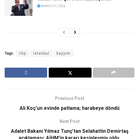
MARCH 31, 2026
Tags:
chp
istanbul
kayyım
Previous Post
Ali Koç’un evinde patlama; harabeye döndü
Next Post
Adalet Bakanı Yılmaz Tunç’tan Selahattin Demirtaş
açıklaması: AİHM’in kararı kesinleşmiş oldu,