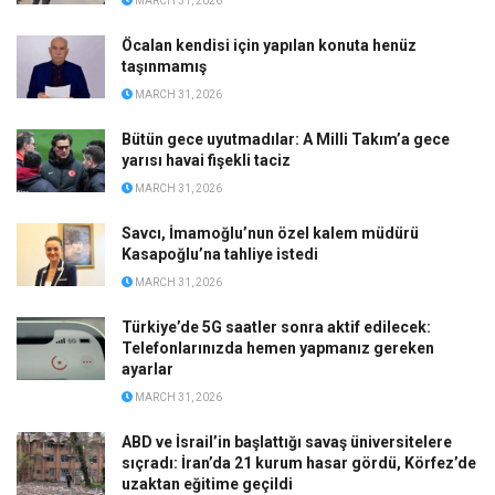
MARCH 31, 2026
Öcalan kendisi için yapılan konuta henüz
taşınmamış
MARCH 31, 2026
Bütün gece uyutmadılar: A Milli Takım’a gece
yarısı havai fişekli taciz
MARCH 31, 2026
Savcı, İmamoğlu’nun özel kalem müdürü
Kasapoğlu’na tahliye istedi
MARCH 31, 2026
Türkiye’de 5G saatler sonra aktif edilecek:
Telefonlarınızda hemen yapmanız gereken
ayarlar
MARCH 31, 2026
ABD ve İsrail’in başlattığı savaş üniversitelere
sıçradı: İran’da 21 kurum hasar gördü, Körfez’de
uzaktan eğitime geçildi