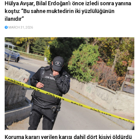
Hülya Avşar, Bilal Erdoğan’ı önce izledi sonra yanına
koştu: “Bu sahne muktedirin iki yüzlülüğünün
ilanıdır”
MARCH 31, 2026
Koruma kararı verilen karısı dahil dört kişiyi öldürdü