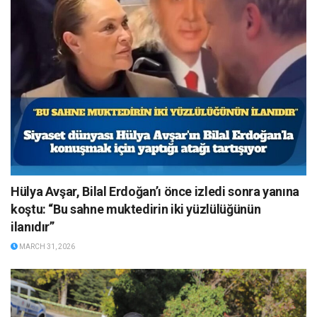
Hülya Avşar, Bilal Erdoğan’ı önce izledi sonra yanına
koştu: “Bu sahne muktedirin iki yüzlülüğünün
ilanıdır”
MARCH 31, 2026