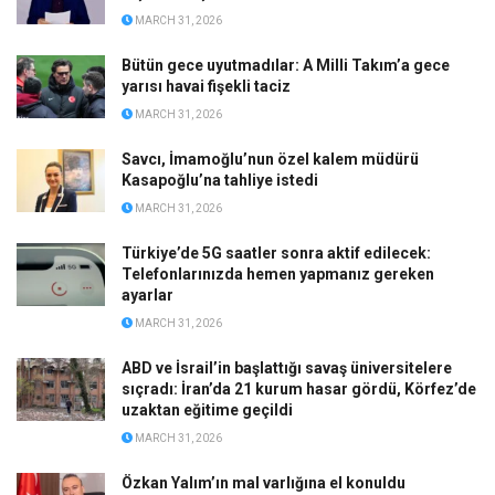
MARCH 31, 2026
Bütün gece uyutmadılar: A Milli Takım’a gece
yarısı havai fişekli taciz
MARCH 31, 2026
Savcı, İmamoğlu’nun özel kalem müdürü
Kasapoğlu’na tahliye istedi
MARCH 31, 2026
Türkiye’de 5G saatler sonra aktif edilecek:
Telefonlarınızda hemen yapmanız gereken
ayarlar
MARCH 31, 2026
ABD ve İsrail’in başlattığı savaş üniversitelere
sıçradı: İran’da 21 kurum hasar gördü, Körfez’de
uzaktan eğitime geçildi
MARCH 31, 2026
Özkan Yalım’ın mal varlığına el konuldu