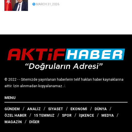
MARCH 31, 2026
© 2022
- - Sitemizde yayınlanan haberlerin telif hakları haber kaynaklarına
aittir. İzin alınmadan kopyalanamaz.
J
.
MENU
GÜNDEM
ANALİZ
SİYASET
EKONOMİ
DÜNYA
ÖZEL HABER
15 TEMMUZ
SPOR
İŞKENCE
MEDYA
MAGAZİN
DİĞER