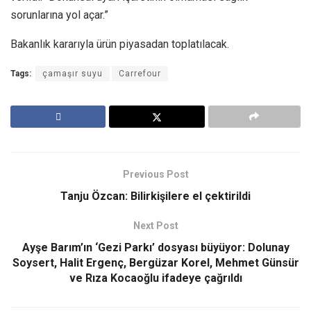
sorunlarına yol açar.”
Bakanlık kararıyla ürün piyasadan toplatılacak.
Tags:
çamaşır suyu
Carrefour
Previous Post
Tanju Özcan: Bilirkişilere el çektirildi
Next Post
Ayşe Barım’ın ‘Gezi Parkı’ dosyası büyüyor: Dolunay
Soysert, Halit Ergenç, Bergüzar Korel, Mehmet Günsür
ve Rıza Kocaoğlu ifadeye çağrıldı