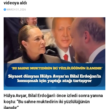
videoya aldı
MARCH 31, 2026
Hülya Avşar, Bilal Erdoğan’ı önce izledi sonra yanına
koştu: “Bu sahne muktedirin iki yüzlülüğünün
ilanıdır”