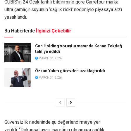
GÜBİS’in 24 Ocak tarihli bildirimine göre Carrefour marka
ultra çamaşır suyunun ‘sağlık riski’ nedeniyle piyasaya arzı
yasaklandı.
Bu Haberlerde
İlginizi Çekebilir
Can Holding soruşturmasında Kenan Tekdağ
tahliye edildi
MARCH 31, 2026
Özkan Yalım görevden uzaklaştırıldı
MARCH 31, 2026
Güvensizlik nedeninde şu değerlendirmeye yer
verildi: “Dokunsal uyarı işaretinin olmaması sağlık