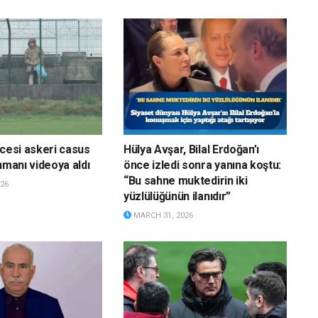
ncesi askeri casus
Hülya Avşar, Bilal Erdoğan’ı
nmanı videoya aldı
önce izledi sonra yanına koştu:
“Bu sahne muktedirin iki
26
yüzlülüğünün ilanıdır”
MARCH 31, 2026