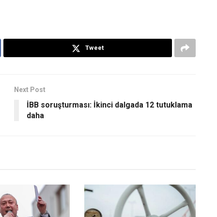
Tweet
Next Post
İBB soruşturması: İkinci dalgada 12 tutuklama
daha