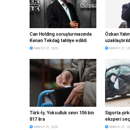
Can Holding soruşturmasında
Özkan Yalı
Kenan Tekdağ tahliye edildi
uzaklaştırıld
MARCH 31, 2026
MARCH 31, 20
Türk-İş: Yoksulluk sınırı 106 bin
Sigorta şirk
817 lira
eksperi s
MARCH 31, 2026
MARCH 31, 20