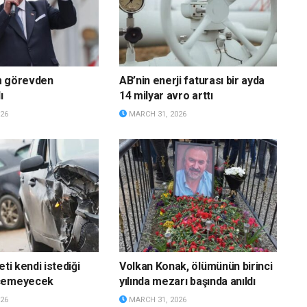
m görevden
AB’nin enerji faturası bir ayda
ı
14 milyar avro arttı
26
MARCH 31, 2026
eti kendi istediği
Volkan Konak, ölümünün birinci
eçemeyecek
yılında mezarı başında anıldı
26
MARCH 31, 2026