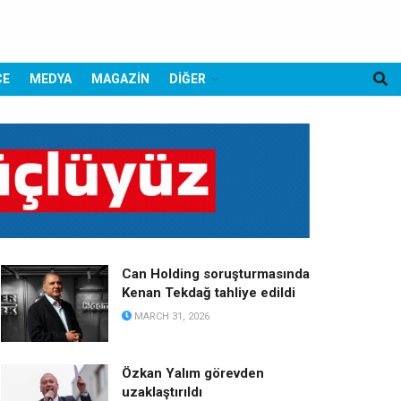
CE
MEDYA
MAGAZİN
DİĞER
Can Holding soruşturmasında
Kenan Tekdağ tahliye edildi
MARCH 31, 2026
Özkan Yalım görevden
uzaklaştırıldı