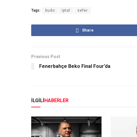
Tags:
budo
iptal
sefer
Share
Previous Post
Fenerbahçe Beko Final Four’da
İLGİLİ
HABERLER