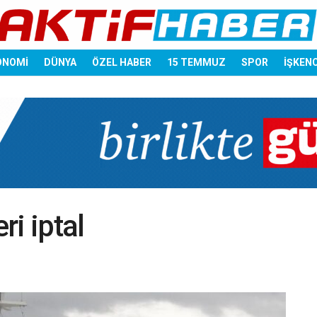
ONOMİ
DÜNYA
ÖZEL HABER
15 TEMMUZ
SPOR
İŞKEN
i iptal