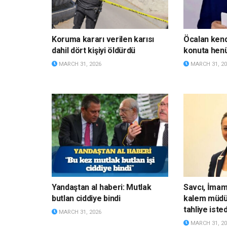
Koruma kararı verilen karısı
Öcalan kendi
dahil dört kişiyi öldürdü
konuta hen
MARCH 31, 2026
MARCH 31, 20
Yandaştan al haberi: Mutlak
Savcı, İmam
butlan ciddiye bindi
kalem müdü
tahliye isted
MARCH 31, 2026
MARCH 31, 20