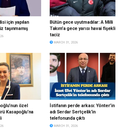
si için yapılan
Bütün gece uyutmadılar: A Milli
üz taşınmamış
Takım’a gece yarısı havai fişekli
taciz
26
MARCH 31, 2026
oğlu’nun özel
İstifanın perde arkası: Yönter’in
rü Kasapoğlu’na
adı Serdar Sertçelik’in
i
telefonunda çıktı
26
MARCH 31, 2026