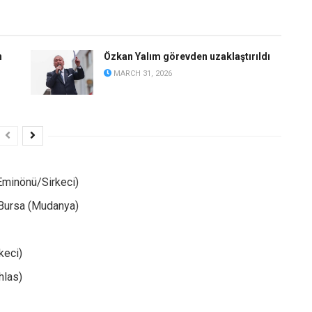
n
Özkan Yalım görevden uzaklaştırıldı
MARCH 31, 2026
Eminönü/Sirkeci)
 Bursa (Mudanya)
keci)
hlas)