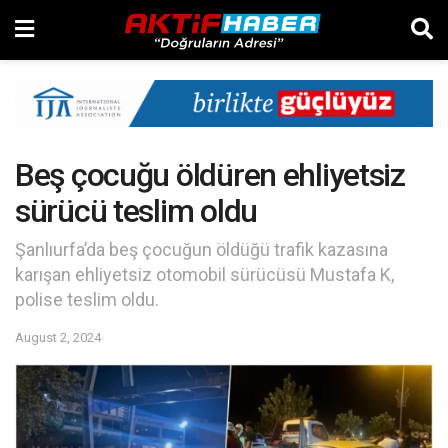
Beş çocuğu öldüren ehliyetsiz
sürücü teslim oldu
Şanlıurfa’da beş çocuğun öldüğü trafik kazasına
karışan ehliyetsiz otomobil sürücüsü Mustafa K,
polise teslim oldu.
August 2, 2024