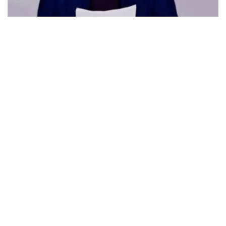
Öcalan kendisi için yapılan konuta henüz taşınmamış
MARCH 31, 2026