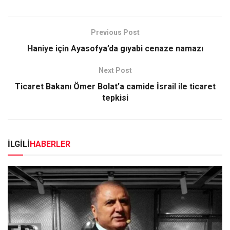
Previous Post
Haniye için Ayasofya’da gıyabi cenaze namazı
Next Post
Ticaret Bakanı Ömer Bolat’a camide İsrail ile ticaret
tepkisi
İLGİLİ
HABERLER