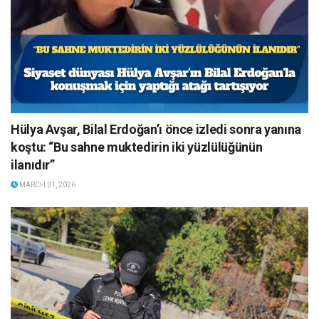
Hülya Avşar, Bilal Erdoğan’ı önce izledi sonra yanına
koştu: “Bu sahne muktedirin iki yüzlülüğünün
ilanıdır”
MARCH 31, 2026