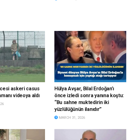
ncesi askeri casus
Hülya Avşar, Bilal Erdoğan’ı
nmanı videoya aldı
önce izledi sonra yanına koştu:
“Bu sahne muktedirin iki
26
yüzlülüğünün ilanıdır”
MARCH 31, 2026