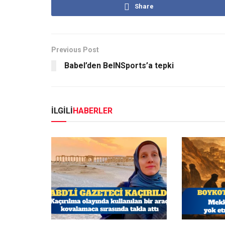
Share
Previous Post
Babel’den BeINSports’a tepki
İLGİLİ
HABERLER