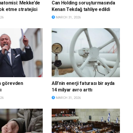
natomisi: Mekke’de
Can Holding soruşturmasında
ok etme stratejisi
Kenan Tekdağ tahliye edildi
26
MARCH 31, 2026
m görevden
AB’nin enerji faturası bir ayda
ı
14 milyar avro arttı
26
MARCH 31, 2026