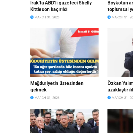
Irak’ta ABD’li gazeteci Shelly
Boykotun a
Kittleson kaçırıldı
toplumsal y
MARCH 31, 2026
MARCH 31, 20
Mağduriyetin üstesinden
Özkan Yalı
gelmek
uzaklaştırıld
MARCH 31, 2026
MARCH 31, 20