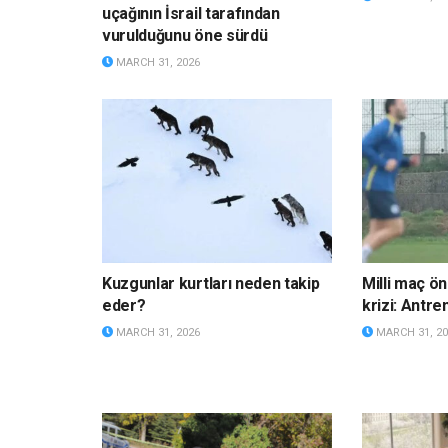
uçağının İsrail tarafından
vurulduğunu öne sürdü
MARCH 31, 2026
Kuzgunlar kurtları neden takip
Milli maç ö
eder?
krizi: Antre
MARCH 31, 2026
MARCH 31, 20