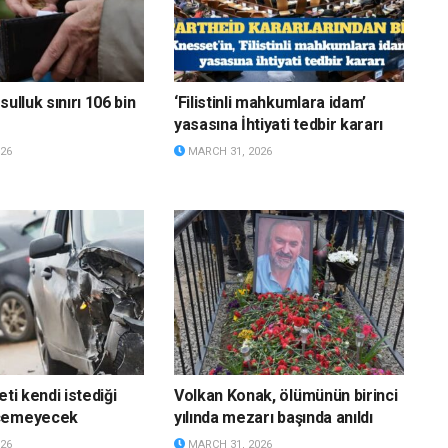
sulluk sınırı 106 bin
‘Filistinli mahkumlara idam’
yasasına İhtiyati tedbir kararı
26
MARCH 31, 2026
eti kendi istediği
Volkan Konak, ölümünün birinci
eçemeyecek
yılında mezarı başında anıldı
26
MARCH 31, 2026