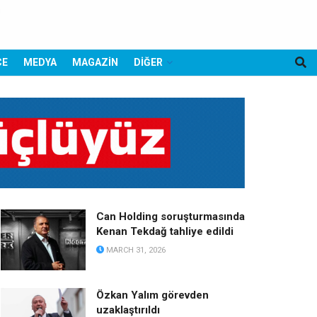
CE
MEDYA
MAGAZİN
DİĞER
Can Holding soruşturmasında
Kenan Tekdağ tahliye edildi
MARCH 31, 2026
Özkan Yalım görevden
uzaklaştırıldı