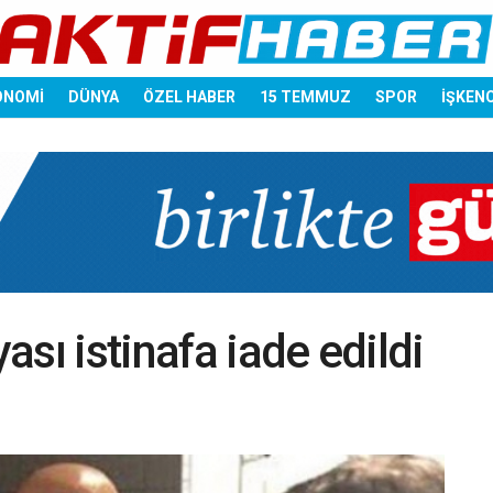
ONOMİ
DÜNYA
ÖZEL HABER
15 TEMMUZ
SPOR
İŞKEN
sı istinafa iade edildi