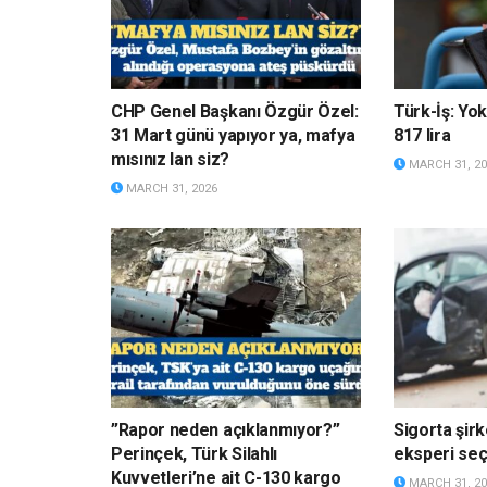
CHP Genel Başkanı Özgür Özel:
Türk-İş: Yok
31 Mart günü yapıyor ya, mafya
817 lira
mısınız lan siz?
MARCH 31, 20
MARCH 31, 2026
”Rapor neden açıklanmıyor?”
Sigorta şirk
Perinçek, Türk Silahlı
eksperi s
Kuvvetleri’ne ait C-130 kargo
MARCH 31, 20