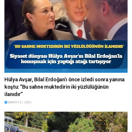
Hülya Avşar, Bilal Erdoğan’ı önce izledi sonra yanına
koştu: “Bu sahne muktedirin iki yüzlülüğünün
ilanıdır”
MARCH 31, 2026