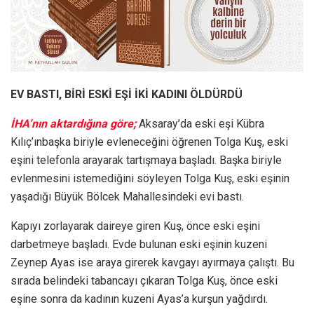
EV BASTI, BİRİ ESKİ EŞİ İKİ KADINI ÖLDÜRDÜ
İHA’nın aktardığına göre;
Aksaray’da eski eşi Kübra
Kılıç’ınbaşka biriyle evleneceğini öğrenen Tolga Kuş, eski
eşini telefonla arayarak tartışmaya başladı. Başka biriyle
evlenmesini istemediğini söyleyen Tolga Kuş, eski eşinin
yaşadığı Büyük Bölcek Mahallesindeki evi bastı.
Kapıyı zorlayarak daireye giren Kuş, önce eski eşini
darbetmeye başladı. Evde bulunan eski eşinin kuzeni
Zeynep Ayas ise araya girerek kavgayı ayırmaya çalıştı. Bu
sırada belindeki tabancayı çıkaran Tolga Kuş, önce eski
eşine sonra da kadının kuzeni Ayas’a kurşun yağdırdı.