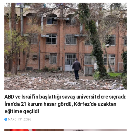
ABD ve İsrail’in başlattığı savaş üniversitelere sıçradı:
İran’da 21 kurum hasar gördü, Körfez’de uzaktan
eğitime geçildi
MARCH 31, 2026