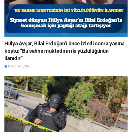
Hülya Avşar, Bilal Erdoğan’ı önce izledi sonra yanına
koştu: “Bu sahne muktedirin iki yüzlülüğünün
ilanıdır”
MARCH 31, 2026