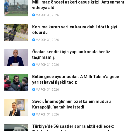
Milli maç öncesi askeri casus krizi: Antrenmanı
videoya aldı
MARCH 31, 2026
Koruma kararı verilen karısı dahil dört kişiyi
öldürdü
MARCH 31, 2026
Öcalan kendisi için yapılan konuta henüz
taşınmamış
MARCH 31, 2026
Bütün gece uyutmadılar: A Milli Takım’a gece
yarısı havai fişekli taciz
MARCH 31, 2026
Savcı, İmamoğlu’nun özel kalem müdürü
Kasapoğlu’na tahliye istedi
MARCH 31, 2026
Türkiye’de 5G saatler sonra aktif edilecek: