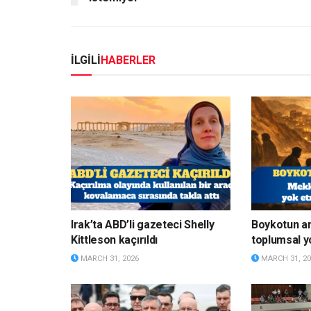
İLGİLİ
HABERLER
Irak’ta ABD’li gazeteci Shelly
Boykotun a
Kittleson kaçırıldı
toplumsal y
MARCH 31, 2026
MARCH 31, 20