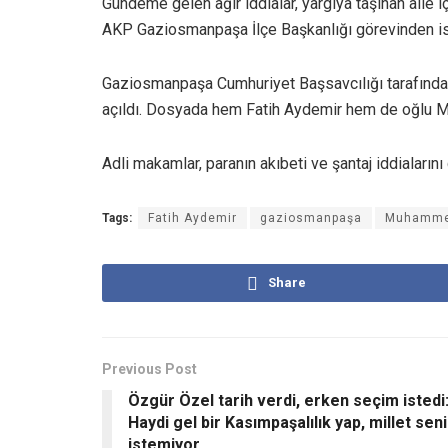
Gündeme gelen ağır iddialar, yargıya taşınan aile 
AKP Gaziosmanpaşa İlçe Başkanlığı görevinden isti
Gaziosmanpaşa Cumhuriyet Başsavcılığı tarafından
açıldı. Dosyada hem Fatih Aydemir hem de oğlu M
Adli makamlar, paranın akıbeti ve şantaj iddiaların
Tags:
Fatih Aydemir
gaziosmanpaşa
Muhammet
Share
Previous Post
Özgür Özel tarih verdi, erken seçim istedi
Haydi gel bir Kasımpaşalılık yap, millet seni
istemiyor