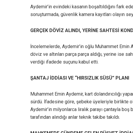
Aydemir’in evindeki kasanın boşaltıldığını fark e
soruşturmada, güvenlik kamera kayıtları olayın seyr
GERÇEK DÖVİZ ALINDI, YERİNE SAHTESİ KON
İncelemelerde, Aydemir’in oğlu Muhammet Emin Ay
döviz ve altınları parça parça aldığı, yerine ise sa
verdiği ifadede suçunu kabul etti.
ŞANTAJ İDDİASI VE “HIRSIZLIK SÜSÜ” PLANI
Muhammet Emin Aydemir, kart dolandırıcılığı yapan
sürdü. İfadesine göre, şebeke üyeleriyle birlikte o
Aydemir’in milyonlarca liralık parayı çantayla boş 
tarafından alındığı anlar teknik takibe takıldı.