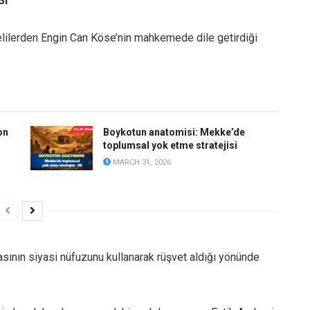
SI
elilerden Engin Can Köse’nin mahkemede dile getirdiği
on
Boykotun anatomisi: Mekke’de
toplumsal yok etme stratejisi
MARCH 31, 2026
ının siyasi nüfuzunu kullanarak rüşvet aldığı yönünde