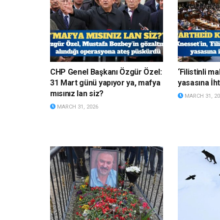
CHP Genel Başkanı Özgür Özel:
‘Filistinli 
31 Mart günü yapıyor ya, mafya
yasasına İht
mısınız lan siz?
MARCH 31, 20
MARCH 31, 2026