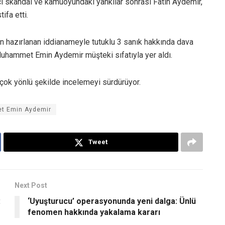
içi skandal ve kamuoyundaki yankılar sonrası Fatih Aydemir,
fa etti.
 hazırlanan iddianameyle tutuklu 3 sanık hakkında dava
uhammet Emin Aydemir müşteki sıfatıyla yer aldı.
ı çok yönlü şekilde incelemeyi sürdürüyor.
 Emin Aydemir
Tweet
Next Post
:
‘Uyuşturucu’ operasyonunda yeni dalga: Ünlü
fenomen hakkında yakalama kararı