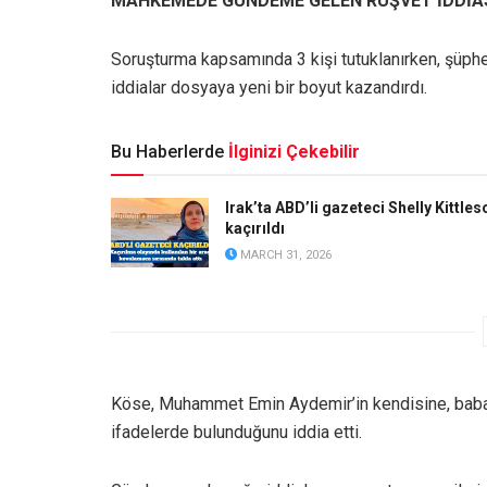
MAHKEMEDE GÜNDEME GELEN RÜŞVET İDDİA
Soruşturma kapsamında 3 kişi tutuklanırken, şüph
iddialar dosyaya yeni bir boyut kazandırdı.
Bu Haberlerde
İlginizi Çekebilir
Irak’ta ABD’li gazeteci Shelly Kittles
kaçırıldı
MARCH 31, 2026
Köse, Muhammet Emin Aydemir’in kendisine, babas
ifadelerde bulunduğunu iddia etti.