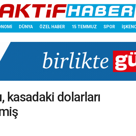
ONOMİ
DÜNYA
ÖZEL HABER
15 TEMMUZ
SPOR
İŞKEN
, kasadaki dolarları
rmiş