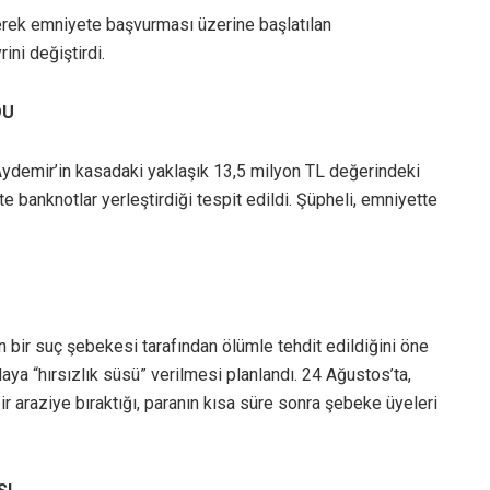
derek emniyete başvurması üzerine başlatılan
ini değiştirdi.
DU
demir’in kasadaki yaklaşık 13,5 milyon TL değerindeki
hte banknotlar yerleştirdiği tespit edildi. Şüpheli, emniyette
 bir suç şebekesi tarafından ölümle tehdit edildiğini öne
laya “hırsızlık süsü” verilmesi planlandı. 24 Ağustos’ta,
bir araziye bıraktığı, paranın kısa süre sonra şebeke üyeleri