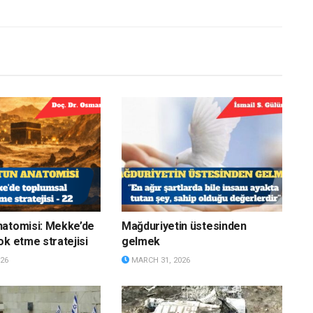
natomisi: Mekke’de
Mağduriyetin üstesinden
ok etme stratejisi
gelmek
26
MARCH 31, 2026