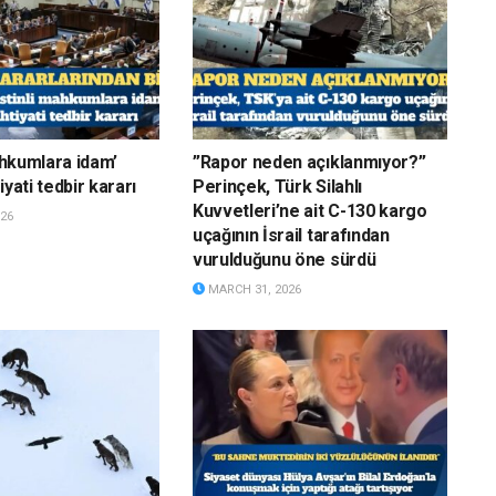
mahkumlara idam’
”Rapor neden açıklanmıyor?”
iyati tedbir kararı
Perinçek, Türk Silahlı
Kuvvetleri’ne ait C-130 kargo
26
uçağının İsrail tarafından
vurulduğunu öne sürdü
MARCH 31, 2026