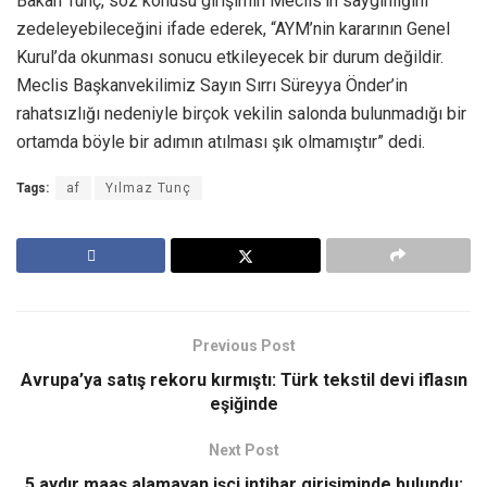
Bakan Tunç, söz konusu girişimin Meclis’in saygınlığını
zedeleyebileceğini ifade ederek, “AYM’nin kararının Genel
Kurul’da okunması sonucu etkileyecek bir durum değildir.
Meclis Başkanvekilimiz Sayın Sırrı Süreyya Önder’in
rahatsızlığı nedeniyle birçok vekilin salonda bulunmadığı bir
ortamda böyle bir adımın atılması şık olmamıştır” dedi.
Tags:
af
Yılmaz Tunç
Previous Post
Avrupa’ya satış rekoru kırmıştı: Türk tekstil devi iflasın
eşiğinde
Next Post
5 aydır maaş alamayan işçi intihar girişiminde bulundu: