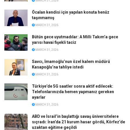
MARCH 31, 2026
Öcalan kendisi için yapılan konuta henüz
taşınmamış
MARCH 31, 2026
Bütün gece uyutmadılar: A Milli Takım’a gece
yarısı havai fişekli taciz
MARCH 31, 2026
Savcı, İmamoğlu’nun özel kalem müdürü
Kasapoğlu’na tahliye istedi
MARCH 31, 2026
Türkiye’de 5G saatler sonra aktif edilecek:
Telefonlarınızda hemen yapmanız gereken
ayarlar
MARCH 31, 2026
ABD ve İsrail’in başlattığı savaş üniversitelere
sıçradı: İran’da 21 kurum hasar gördü, Körfez’de
uzaktan eğitime geçildi