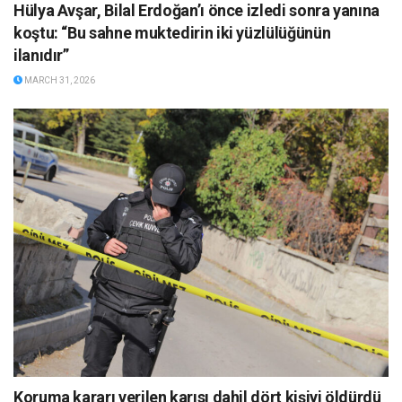
Hülya Avşar, Bilal Erdoğan’ı önce izledi sonra yanına
koştu: “Bu sahne muktedirin iki yüzlülüğünün
ilanıdır”
MARCH 31, 2026
Koruma kararı verilen karısı dahil dört kişiyi öldürdü