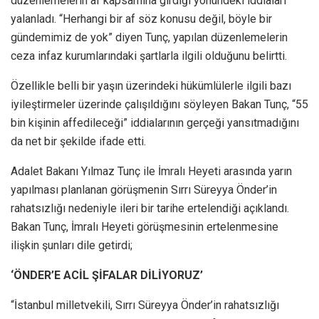
düzenlemelerin af kapsamına girdiği yönündeki iddiaları
yalanladı. “Herhangi bir af söz konusu değil, böyle bir
gündemimiz de yok” diyen Tunç, yapılan düzenlemelerin
ceza infaz kurumlarındaki şartlarla ilgili olduğunu belirtti.
Özellikle belli bir yaşın üzerindeki hükümlülerle ilgili bazı
iyileştirmeler üzerinde çalışıldığını söyleyen Bakan Tunç, “55
bin kişinin affedileceği” iddialarının gerçeği yansıtmadığını
da net bir şekilde ifade etti.
Adalet Bakanı Yılmaz Tunç ile İmralı Heyeti arasında yarın
yapılması planlanan görüşmenin Sırrı Süreyya Önder’in
rahatsızlığı nedeniyle ileri bir tarihe ertelendiği açıklandı.
Bakan Tunç, İmralı Heyeti görüşmesinin ertelenmesine
ilişkin şunları dile getirdi;
‘ÖNDER’E ACİL ŞİFALAR DİLİYORUZ’
“İstanbul milletvekili, Sırrı Süreyya Önder’in rahatsızlığı