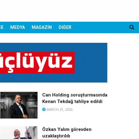
CE
MEDYA
MAGAZİN
DİĞER
Can Holding soruşturmasında
Kenan Tekdağ tahliye edildi
MARCH 31, 2026
Özkan Yalım görevden
uzaklaştırıldı