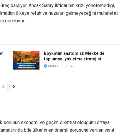
süreç başlıyor. Ancak Saray iktidarının krizi yönetemediği,
tulmadan ülkeye refah ve huzurun gelmeyeceğini muhalefet
si gerekiyor.
on
Boykotun anatomisi: Mekke’de
toplumsal yok etme stratejisi
MARCH 31, 2026
k sorunun ekonomi ve geçim sıkıntısı olduğunu ortaya
klamalarında bile ülkenin en önemli sorusuna verilen yanıt