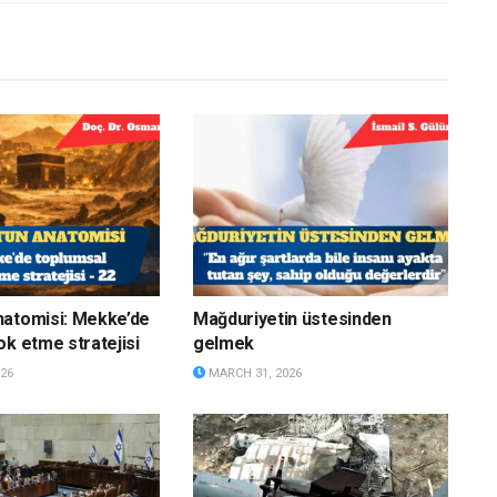
natomisi: Mekke’de
Mağduriyetin üstesinden
ok etme stratejisi
gelmek
26
MARCH 31, 2026