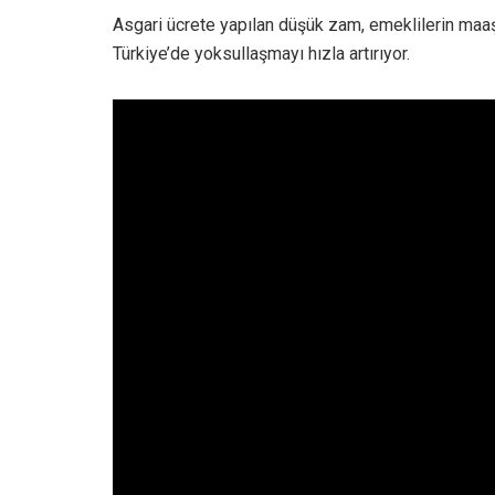
Asgari ücrete yapılan düşük zam, emeklilerin maaşın
Türkiye’de yoksullaşmayı hızla artırıyor.