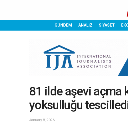
GÜNDEM
ANALİZ
SİYASET
EK
81 ilde aşevi açma ka
yoksulluğu tescilled
January 8, 2026