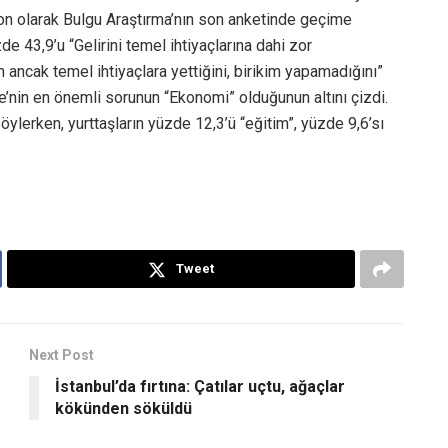
Son olarak Bulgu Araştırma’nın son anketinde geçime
e 43,9’u “Gelirini temel ihtiyaçlarına dahi zor
in ancak temel ihtiyaçlara yettiğini, birikim yapamadığını”
iye’nin en önemli sorunun “Ekonomi” olduğunun altını çizdi.
ylerken, yurttaşların yüzde 12,3’ü “eğitim”, yüzde 9,6’sı
Tweet
Next Post
İstanbul’da fırtına: Çatılar uçtu, ağaçlar
kökünden söküldü