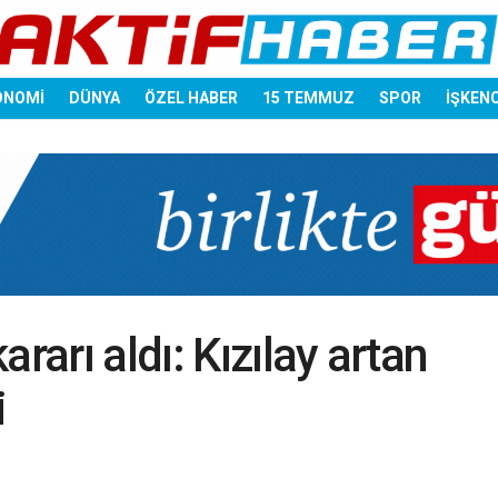
ONOMİ
DÜNYA
ÖZEL HABER
15 TEMMUZ
SPOR
İŞKEN
rarı aldı: Kızılay artan
i