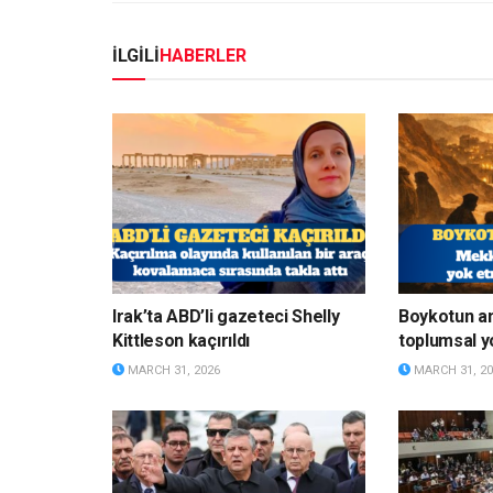
İLGİLİ
HABERLER
Irak’ta ABD’li gazeteci Shelly
Boykotun a
Kittleson kaçırıldı
toplumsal y
MARCH 31, 2026
MARCH 31, 20