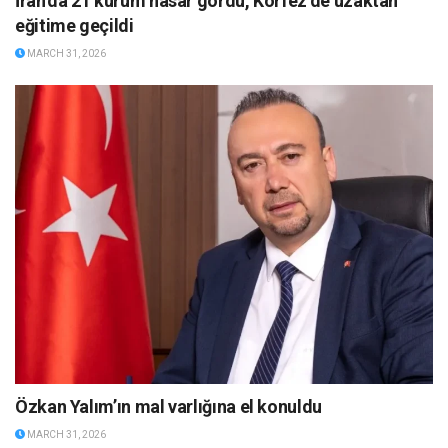
İran’da 21 kurum hasar gördü, Körfez’de uzaktan
eğitime geçildi
MARCH 31, 2026
Özkan Yalım’ın mal varlığına el konuldu
MARCH 31, 2026