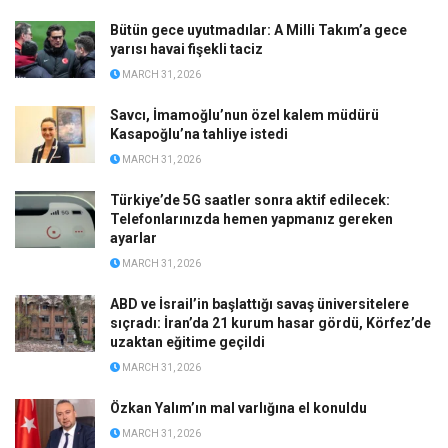
Bütün gece uyutmadılar: A Milli Takım’a gece
yarısı havai fişekli taciz
MARCH 31, 2026
Savcı, İmamoğlu’nun özel kalem müdürü
Kasapoğlu’na tahliye istedi
MARCH 31, 2026
Türkiye’de 5G saatler sonra aktif edilecek:
Telefonlarınızda hemen yapmanız gereken
ayarlar
MARCH 31, 2026
ABD ve İsrail’in başlattığı savaş üniversitelere
sıçradı: İran’da 21 kurum hasar gördü, Körfez’de
uzaktan eğitime geçildi
MARCH 31, 2026
Özkan Yalım’ın mal varlığına el konuldu
MARCH 31, 2026