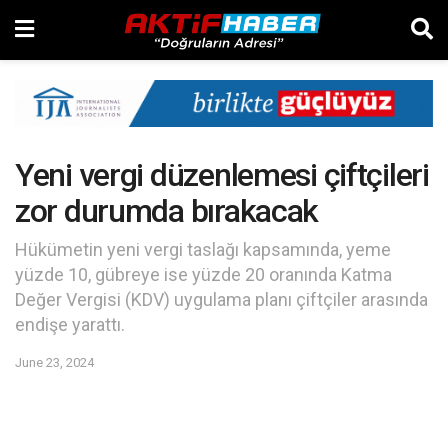
Yeni vergi düzenlemesi çiftçileri
zor durumda bırakacak
Hükümetin yeni vergi taslağı kapsamında, yeme
yüzde 10, gübreye ise yüzde 20 oranında Katma
Değer Vergisi (KDV) uygulama planı çiftçiler arasında
endişe yarattı.
June 23, 2024