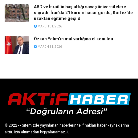
ABD ve İsrail’in başlattığı savaş üniversitelere
sıçradı: İran’da 21 kurum hasar gördü, Körfez’de
uzaktan eğitime geçildi
MARCH 31, 2026
Özkan Yalım’ın mal varlığına el konuldu
MARCH 31, 2026
© 2022
- - Sitemizde yayınlanan haberlerin telif hakları haber kaynaklarına
aittir. İzin alınmadan kopyalanamaz.
J
.