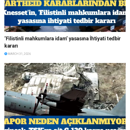
‘Filistinli mahkumlara idam’ yasasına İhtiyati tedbir
kararı
MARCH 31, 2026