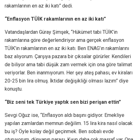
rakamlarının en az iki katı” dedi.
“Enflasyon TÜİK rakamlarının en az iki katı”
Vatandaşlardan Güray Şimşek, “Hükümet tabi TÜİK’in
rakamlarına göre değerlendiriyor ama gerçek enflasyon
TÜİK’in rakamlarının en az iki katı. Ben ENAG’ın rakamlarını
baz alıyorum. Çarşıya pazara bir çıksalar görürler. Kendileri
de biliyor ama tabi düşük zam vermek için ona göre talimat
veriyorlar. Ben inanmıyorum. Her şey ateş pahası, ev kiraları
20-25 bin lira olmuş. İktidar değişikliği olması lazım” diye
konuştu.
“Biz seni tek Türkiye yaptık sen bizi perişan ettin”
Sevgi Oğuz ise, “Enflasyon aldı başını gidiyor. Emekliye
yapılan zamlardan memnun değilim. 15 lira kira nasıl olacak
bu iş? Öyle kolay değil geçinmek. Ben sobalı evde
oturuyorum, dünyanın parası. Kışın daha çok masraf var. Ona