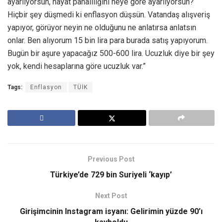
ayarlıyorsun, hayat pahalılığını neye göre ayarlıyorsun?
Hiçbir şey düşmedi ki enflasyon düşsün. Vatandaş alışveriş
yapıyor, görüyor neyin ne olduğunu ne anlatırsa anlatsın
onlar. Ben alıyorum 15 bin lira para burada satış yapıyorum.
Bugün bir aşure yapacağız 500-600 lira. Ucuzluk diye bir şey
yok, kendi hesaplarına göre ucuzluk var.”
Tags:
Enflasyon
TÜİK
Previous Post
Türkiye’de 729 bin Suriyeli ‘kayıp’
Next Post
Girişimcinin Instagram isyanı: Gelirimin yüzde 90’ı