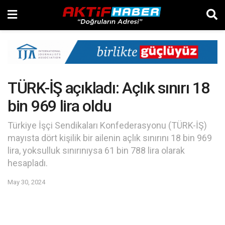
TÜRK-İŞ açıkladı: Açlık sınırı 18
bin 969 lira oldu
Türkiye İşçi Sendikaları Konfederasyonu (TÜRK-İŞ)
mayısta dört kişilik bir ailenin açlık sınırını 18 bin 969
lira, yoksulluk sınırınıysa 61 bin 788 lira olarak
hesapladı.
May 30, 2024