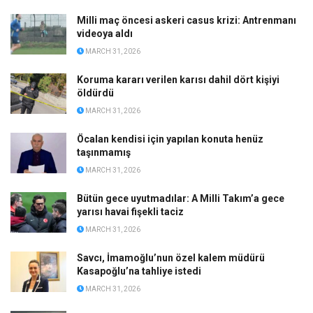
Milli maç öncesi askeri casus krizi: Antrenmanı
videoya aldı
MARCH 31, 2026
Koruma kararı verilen karısı dahil dört kişiyi
öldürdü
MARCH 31, 2026
Öcalan kendisi için yapılan konuta henüz
taşınmamış
MARCH 31, 2026
Bütün gece uyutmadılar: A Milli Takım’a gece
yarısı havai fişekli taciz
MARCH 31, 2026
Savcı, İmamoğlu’nun özel kalem müdürü
Kasapoğlu’na tahliye istedi
MARCH 31, 2026