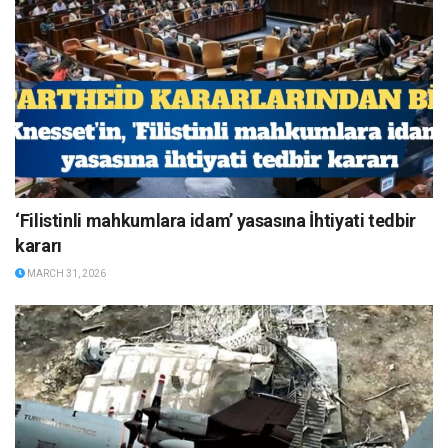
‘Filistinli mahkumlara idam’ yasasına İhtiyati tedbir
kararı
MARCH 31, 2026