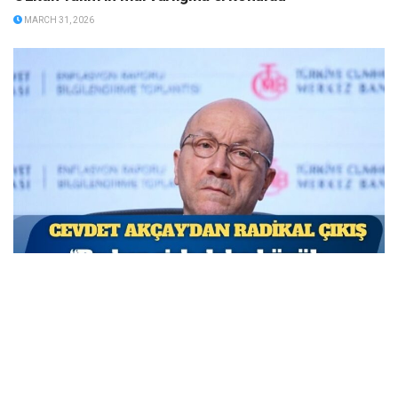
MARCH 31, 2026
TCMB Başkan Yardımcısı Cevdet Akçay: Bu adımlar
atılmasa enflasyon yüzde 150-200’e ulaşabilirdi
MARCH 31, 2026