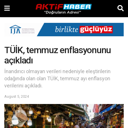
TÜİK, temmuz enflasyonunu
açıkladı
İnandırıcı olmayan verileri nedeniyle eleştirilerin
odağında olan olan TÜİK, temmuz ayı enflasyon
verilerini açıkladı.
August 5, 2024