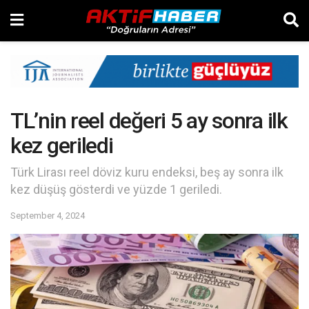
TL’nin reel değeri 5 ay sonra ilk
kez geriledi
Türk Lirası reel döviz kuru endeksi, beş ay sonra ilk
kez düşüş gösterdi ve yüzde 1 geriledi.
September 4, 2024