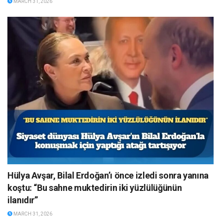
MARCH 31, 2026
Hülya Avşar, Bilal Erdoğan’ı önce izledi sonra yanına
koştu: “Bu sahne muktedirin iki yüzlülüğünün
ilanıdır”
MARCH 31, 2026