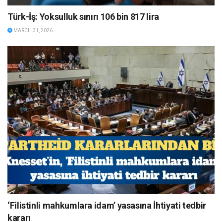
Türk-İş: Yoksulluk sınırı 106 bin 817 lira
MARCH 31, 2026
‘Filistinli mahkumlara idam’ yasasına İhtiyati tedbir
kararı