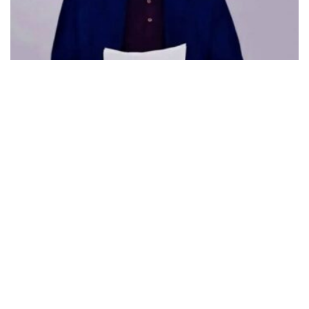
Öcalan kendisi için yapılan konuta henüz taşınmamış
MARCH 31, 2026