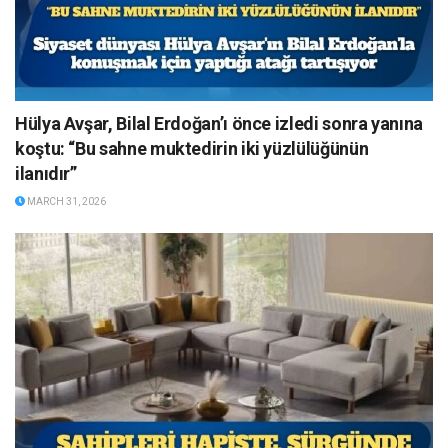
Hülya Avşar, Bilal Erdoğan’ı önce izledi sonra yanına
koştu: “Bu sahne muktedirin iki yüzlülüğünün
ilanıdır”
MARCH 31, 2026