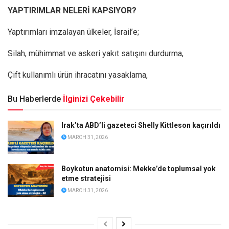
YAPTIRIMLAR NELERİ KAPSIYOR?
Yaptırımları imzalayan ülkeler, İsrail’e;
Silah, mühimmat ve askeri yakıt satışını durdurma,
Çift kullanımlı ürün ihracatını yasaklama,
Bu Haberlerde
İlginizi Çekebilir
Irak’ta ABD’li gazeteci Shelly Kittleson kaçırıldı
MARCH 31, 2026
Boykotun anatomisi: Mekke’de toplumsal yok
etme stratejisi
MARCH 31, 2026