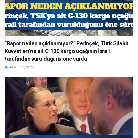
”Rapor neden açıklanmıyor?” Perinçek, Türk Silahlı
Kuvvetleri’ne ait C-130 kargo uçağının İsrail
tarafından vurulduğunu öne sürdü
MARCH 31, 2026