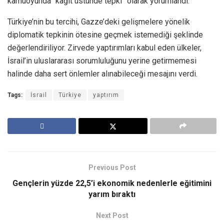
kamuoyunda “kağıt üstünde tepki” olarak yorumlandı.
Türkiye’nin bu tercihi, Gazze’deki gelişmelere yönelik
diplomatik tepkinin ötesine geçmek istemediği şeklinde
değerlendiriliyor. Zirvede yaptırımları kabul eden ülkeler,
İsrail’in uluslararası sorumluluğunu yerine getirmemesi
halinde daha sert önlemler alınabileceği mesajını verdi.
Tags:
İsrail
Türkiye
yaptırım
Previous Post
Gençlerin yüzde 22,5’i ekonomik nedenlerle eğitimini
yarım bıraktı
Next Post