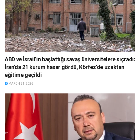
ABD ve İsrail’in başlattığı savaş üniversitelere sıçradı:
İran’da 21 kurum hasar gördü, Körfez’de uzaktan
eğitime geçildi
MARCH 31, 2026