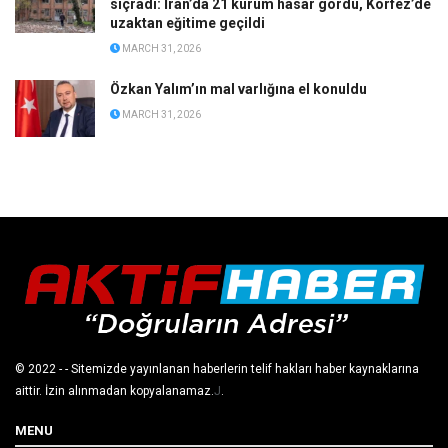
sıçradı: İran’da 21 kurum hasar gördü, Körfez’de
uzaktan eğitime geçildi
MARCH 31, 2026
Özkan Yalım’ın mal varlığına el konuldu
MARCH 31, 2026
© 2022
- - Sitemizde yayınlanan haberlerin telif hakları haber kaynaklarına
aittir. İzin alınmadan kopyalanamaz.
J
.
MENU