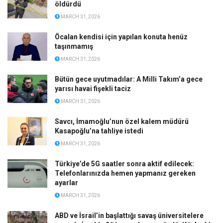
öldürdü
MARCH 31, 2026
Öcalan kendisi için yapılan konuta henüz
taşınmamış
MARCH 31, 2026
Bütün gece uyutmadılar: A Milli Takım’a gece
yarısı havai fişekli taciz
MARCH 31, 2026
Savcı, İmamoğlu’nun özel kalem müdürü
Kasapoğlu’na tahliye istedi
MARCH 31, 2026
Türkiye’de 5G saatler sonra aktif edilecek:
Telefonlarınızda hemen yapmanız gereken
ayarlar
MARCH 31, 2026
ABD ve İsrail’in başlattığı savaş üniversitelere