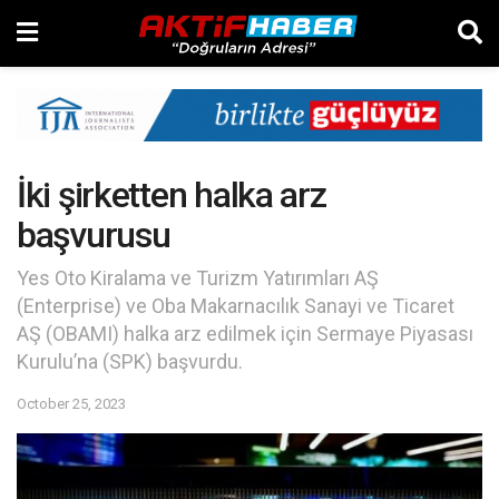
İki şirketten halka arz
başvurusu
Yes Oto Kiralama ve Turizm Yatırımları AŞ
(Enterprise) ve Oba Makarnacılık Sanayi ve Ticaret
AŞ (OBAMI) halka arz edilmek için Sermaye Piyasası
Kurulu’na (SPK) başvurdu.
October 25, 2023