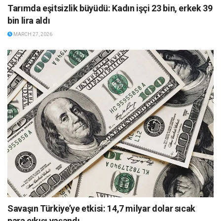
Tarımda eşitsizlik büyüdü: Kadın işçi 23 bin, erkek 39
bin lira aldı
MARCH 27, 2026
Savaşın Türkiye’ye etkisi: 14,7 milyar dolar sıcak
para çıkışı ya­şandı