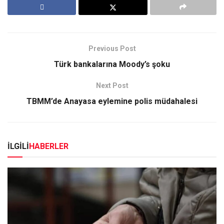
Previous Post
Türk bankalarına Moody’s şoku
Next Post
TBMM’de Anayasa eylemine polis müdahalesi
İLGİLİ
HABERLER