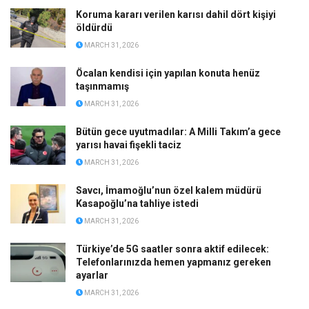
Koruma kararı verilen karısı dahil dört kişiyi
öldürdü
MARCH 31, 2026
Öcalan kendisi için yapılan konuta henüz
taşınmamış
MARCH 31, 2026
Bütün gece uyutmadılar: A Milli Takım’a gece
yarısı havai fişekli taciz
MARCH 31, 2026
Savcı, İmamoğlu’nun özel kalem müdürü
Kasapoğlu’na tahliye istedi
MARCH 31, 2026
Türkiye’de 5G saatler sonra aktif edilecek:
Telefonlarınızda hemen yapmanız gereken
ayarlar
MARCH 31, 2026