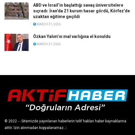
ABD ve İsrail’in başlattığı savaş üniversitelere
sıçradı: İran’da 21 kurum hasar gördü, Körfez’de
uzaktan eğitime geçildi
MARCH 31, 2026
Özkan Yalım’ın mal varlığına el konuldu
MARCH 31, 2026
© 2022
- - Sitemizde yayınlanan haberlerin telif hakları haber kaynaklarına
aittir. İzin alınmadan kopyalanamaz.
J
.