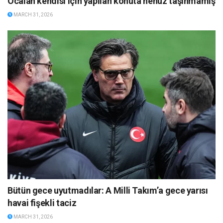
Öcalan kendisi için yapılan konuta henüz taşınmamış
MARCH 31, 2026
Bütün gece uyutmadılar: A Milli Takım’a gece yarısı
havai fişekli taciz
MARCH 31, 2026