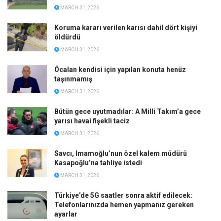
MARCH 31, 2026
Koruma kararı verilen karısı dahil dört kişiyi
öldürdü
MARCH 31, 2026
Öcalan kendisi için yapılan konuta henüz
taşınmamış
MARCH 31, 2026
Bütün gece uyutmadılar: A Milli Takım’a gece
yarısı havai fişekli taciz
MARCH 31, 2026
Savcı, İmamoğlu’nun özel kalem müdürü
Kasapoğlu’na tahliye istedi
MARCH 31, 2026
Türkiye’de 5G saatler sonra aktif edilecek:
Telefonlarınızda hemen yapmanız gereken
ayarlar