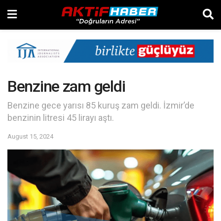
Benzine zam geldi
Benzine gece yarısı 85 kuruş zam geldi. İzmir’de
benzinin litresi 45 lirayı aştı.
August 15, 2024