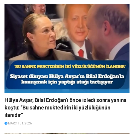
Hülya Avşar, Bilal Erdoğan’ı önce izledi sonra yanına
koştu: “Bu sahne muktedirin iki yüzlülüğünün
ilanıdır”
MARCH 31, 2026