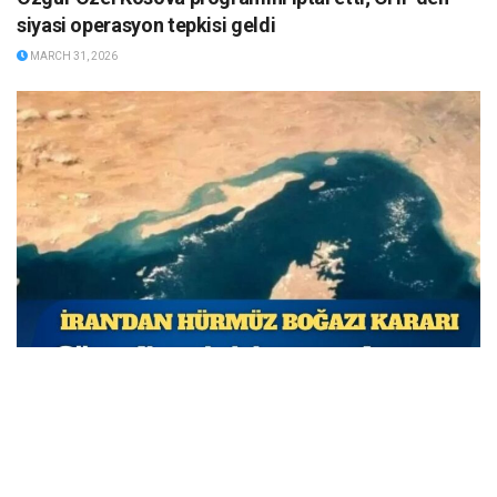
siyasi operasyon tepkisi geldi
MARCH 31, 2026
İran’dan Hürmüz Boğazı kararı: Artık geçiş ücreti
alınacak