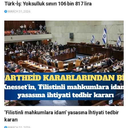
Türk-İş: Yoksulluk sınırı 106 bin 817 lira
MARCH 31, 2026
‘Filistinli mahkumlara idam’ yasasına İhtiyati tedbir
kararı
MARCH 31, 2026