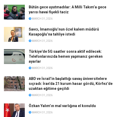
Bütün gece uyutmadılar: A Milli Takım’a gece
yarısı havai fişekli taciz
MARCH 31, 2026
Savcı, İmamoğlu’nun özel kalem müdürü
Kasapoğlu’na tahliye istedi
MARCH 31, 2026
Türkiye’de 5G saatler sonra aktif edilecek:
Telefonlarınızda hemen yapmanız gereken
ayarlar
MARCH 31, 2026
ABD ve İsrail’in başlattığı savaş üniversitelere
sıçradı: İran’da 21 kurum hasar gördü, Körfez’de
uzaktan eğitime geçildi
MARCH 31, 2026
Özkan Yalım’ın mal varlığına el konuldu
MARCH 31, 2026