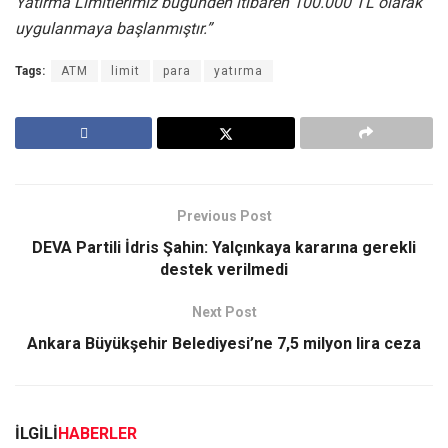
Yatırma Limitlerimiz bugünden itibaren 100.000 TL olarak
uygulanmaya başlanmıştır.”
Tags:
ATM
limit
para
yatırma
Previous Post
DEVA Partili İdris Şahin: Yalçınkaya kararına gerekli
destek verilmedi
Next Post
Ankara Büyükşehir Belediyesi’ne 7,5 milyon lira ceza
İLGİLİ
HABERLER