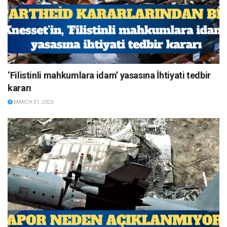
‘Filistinli mahkumlara idam’ yasasına İhtiyati tedbir
kararı
MARCH 31, 2026