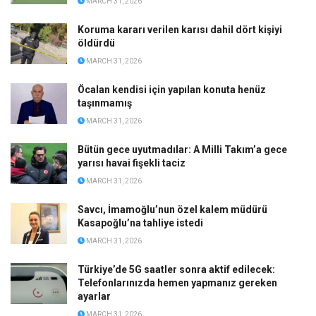
MARCH 31, 2026
Koruma kararı verilen karısı dahil dört kişiyi
öldürdü
MARCH 31, 2026
Öcalan kendisi için yapılan konuta henüz
taşınmamış
MARCH 31, 2026
Bütün gece uyutmadılar: A Milli Takım’a gece
yarısı havai fişekli taciz
MARCH 31, 2026
Savcı, İmamoğlu’nun özel kalem müdürü
Kasapoğlu’na tahliye istedi
MARCH 31, 2026
Türkiye’de 5G saatler sonra aktif edilecek:
Telefonlarınızda hemen yapmanız gereken
ayarlar
MARCH 31, 2026