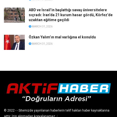
ABD ve İsrail’in başlattığı savaş üniversitelere
sıçradı: İran’da 21 kurum hasar gördü, Körfez’de
uzaktan eğitime geçildi
MARCH 31, 2026
Özkan Yalım’ın mal varlığına el konuldu
MARCH 31, 2026
© 2022
- - Sitemizde yayınlanan haberlerin telif hakları haber kaynaklarına
aittir. İzin alınmadan kopyalanamaz.
J
.