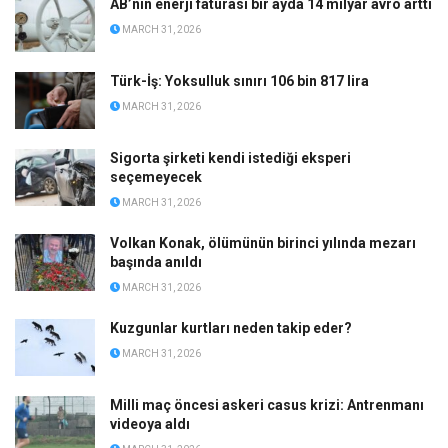
AB’nin enerji faturası bir ayda 14 milyar avro arttı
MARCH 31, 2026
Türk-İş: Yoksulluk sınırı 106 bin 817 lira
MARCH 31, 2026
Sigorta şirketi kendi istediği eksperi
seçemeyecek
MARCH 31, 2026
Volkan Konak, ölümünün birinci yılında mezarı
başında anıldı
MARCH 31, 2026
Kuzgunlar kurtları neden takip eder?
MARCH 31, 2026
Milli maç öncesi askeri casus krizi: Antrenmanı
videoya aldı