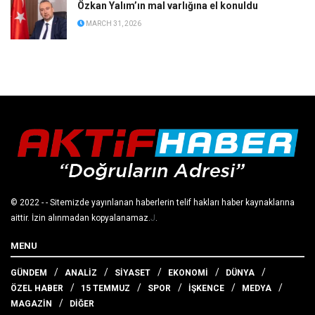
Özkan Yalım’ın mal varlığına el konuldu
MARCH 31, 2026
© 2022
- - Sitemizde yayınlanan haberlerin telif hakları haber kaynaklarına
aittir. İzin alınmadan kopyalanamaz.
J
.
MENU
GÜNDEM
ANALİZ
SİYASET
EKONOMİ
DÜNYA
ÖZEL HABER
15 TEMMUZ
SPOR
İŞKENCE
MEDYA
MAGAZİN
DİĞER