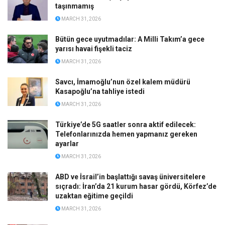
taşınmamış
MARCH 31, 2026
Bütün gece uyutmadılar: A Milli Takım’a gece
yarısı havai fişekli taciz
MARCH 31, 2026
Savcı, İmamoğlu’nun özel kalem müdürü
Kasapoğlu’na tahliye istedi
MARCH 31, 2026
Türkiye’de 5G saatler sonra aktif edilecek:
Telefonlarınızda hemen yapmanız gereken
ayarlar
MARCH 31, 2026
ABD ve İsrail’in başlattığı savaş üniversitelere
sıçradı: İran’da 21 kurum hasar gördü, Körfez’de
uzaktan eğitime geçildi
MARCH 31, 2026