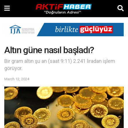
Altın güne nasıl başladı?
Bir gram altın şu an (saat 9:11) 2.241 liradan işlem
görüyor.
March 12, 2024