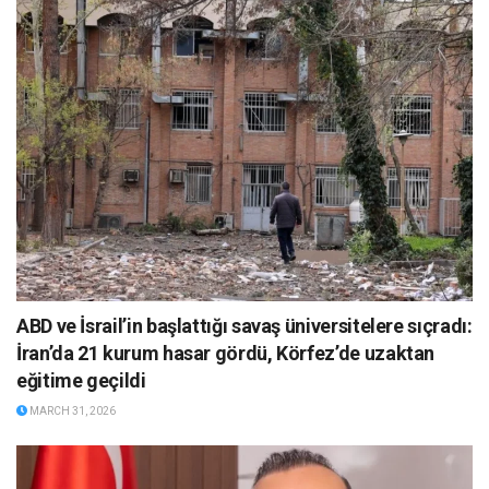
ABD ve İsrail’in başlattığı savaş üniversitelere sıçradı:
İran’da 21 kurum hasar gördü, Körfez’de uzaktan
eğitime geçildi
MARCH 31, 2026