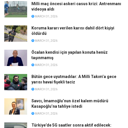
Milli maç öncesi askeri casus krizi: Antrenmanı
videoya aldı
MARCH 31, 2026
Koruma kararı verilen karısı dahil dört kişiyi
öldürdü
MARCH 31, 2026
Öcalan kendisi için yapılan konuta henüz
taşınmamış
MARCH 31, 2026
Bütün gece uyutmadılar: A Milli Takım’a gece
yarısı havai fişekli taciz
MARCH 31, 2026
Savcı, İmamoğlu’nun özel kalem müdürü
Kasapoğlu’na tahliye istedi
MARCH 31, 2026
Türkiye’de 5G saatler sonra aktif edilecek: