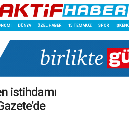
ONOMİ
DÜNYA
ÖZEL HABER
15 TEMMUZ
SPOR
İŞKEN
n istihdamı
Gazete’de