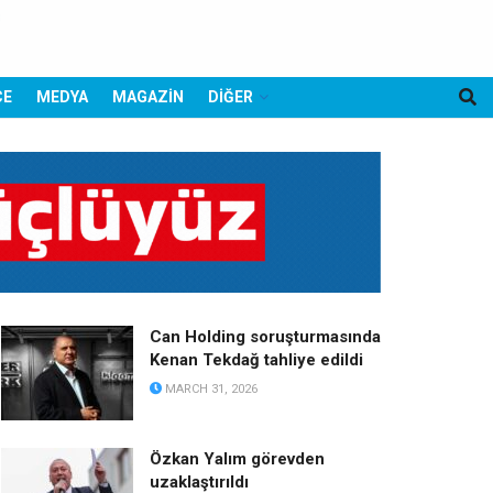
CE
MEDYA
MAGAZİN
DİĞER
Can Holding soruşturmasında
Kenan Tekdağ tahliye edildi
MARCH 31, 2026
Özkan Yalım görevden
uzaklaştırıldı