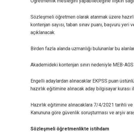
Öğretmenlik mesleğini yapabileceğine ilişkin sağl
Sözleşmeli öğretmen olarak atanmak üzere hazırlık e
kontenjan sayısı, taban sınav puanı, başvuru yeri v
açıklanacak.
Birden fazla alanda uzmanlığı bulunanlar bu alanlar
Akademideki kontenjan sınırı nedeniyle MEB-AGS pu
Engelli adaylardan alınacaklar EKPSS puan üstünlü
hazırlık eğitimine alınacak aday bilgisayar kurası i
Hazırlık eğitimine alınacaklara 7/4/2021 tarihli v
Kanununa göre güvenlik soruşturması ve arşiv araş
Sözleşmeli öğretmenlikte istihdam