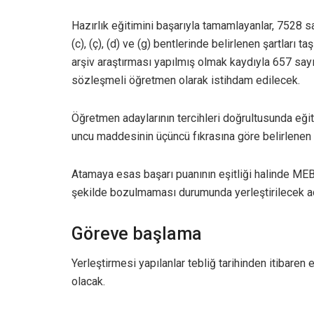
Hazırlık eğitimini başarıyla tamamlayanlar, 7528 say
(c), (ç), (d) ve (g) bentlerinde belirlenen şartlar
arşiv araştırması yapılmış olmak kaydıyla 657 say
sözleşmeli öğretmen olarak istihdam edilecek.
Öğretmen adaylarının tercihleri doğrultusunda eğit
uncu maddesinin üçüncü fıkrasına göre belirlenen
Atamaya esas başarı puanının eşitliği halinde MEB
şekilde bozulmaması durumunda yerleştirilecek ada
Göreve başlama
Yerleştirmesi yapılanlar tebliğ tarihinden itibar
olacak.