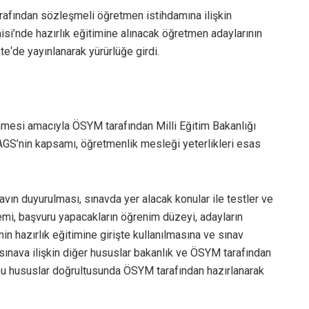
arafından sözleşmeli öğretmen istihdamına ilişkin
isi’nde hazırlık eğitimine alınacak öğretmen adaylarının
e‘de yayınlanarak yürürlüğe girdi.
enmesi amacıyla ÖSYM tarafından Milli Eğitim Bakanlığı
GS’nin kapsamı, öğretmenlik mesleği yeterlikleri esas
avın duyurulması, sınavda yer alacak konular ile testler ve
temi, başvuru yapacakların öğrenim düzeyi, adayların
in hazırlık eğitimine girişte kullanılmasına ve sınav
 sınava ilişkin diğer hususlar bakanlık ve ÖSYM tarafından
 bu hususlar doğrultusunda ÖSYM tarafından hazırlanarak